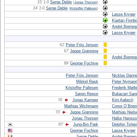
15' 1-0
Serge Deble
(
Jonas Thorsen
)
24' 2-0
Serge Deble
(
Kristoffer Pallesen
)
Lasse Kryger
Kjartan Finnb
André Bjerreg
Lasse Kryger
62'
Peter Friis Jensen
67'
Jeppe Grønning
André Bjerreg
89'
George Fochive
Peter Friis Jensen
Nicklas Dann
Mikkel Rask
Peter Nyman
Kristoffer Pallesen
Frederik Mølle
Søren Reese
Bubacarr San
76'
Jonas Kamper
Kim Aabech
Mathias Wichmann
Conor O´Brien
70'
Jeppe Grønning
Mathias Niels
Jonas Thorsen
Hallur Hansso
87'
Jung-Bin Park
Delphin Tshi
George Fochive
Lasse Kryger
Serge Deble
André Bjerreg