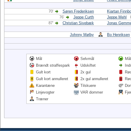
70'
Søren Frederiksen
Kjartan Finnb
76'
Jeppe Curth
Jeppe Mehl
87'
Christian Sivebæk
Jonas Gemme
Johnny Mølby
Bo Henriksen
Mål
Selvmål
Mål
Brændt straffespark
Udskiftet
Ind
Gult kort
2x gul
Rød
Gult kort annulleret
2x gul annulleret
Rød
Karantæne
Tilskuere
Do
Linjevogter
VAR dommer
Fje
Træner