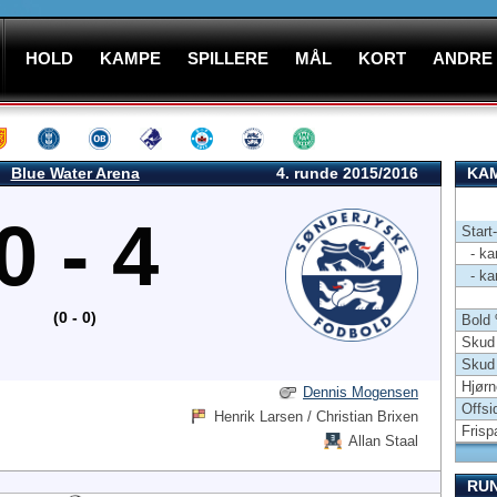
HOLD
KAMPE
SPILLERE
MÅL
KORT
ANDRE
Blue Water Arena
4. runde 2015/2016
KAM
0 - 4
Start
- kam
- kam
(0 - 0)
Bold
Skud 
Skud
Hjørn
Dennis Mogensen
Offsi
Henrik Larsen / Christian Brixen
Frisp
Allan Staal
RU