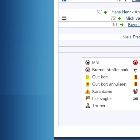
61'
Hans Henrik An
75'
Mick va
81'
Kevin
Niels Fre
Mål
Brændt straffespark
Gult kort
Gult kort annulleret
Karantæne
Linjevogter
Træner