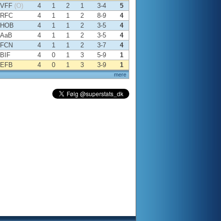
VFF
(O)
4
1
2
1
3-4
5
RFC
4
1
1
2
8-9
4
HOB
4
1
1
2
3-5
4
AaB
4
1
1
2
3-5
4
FCN
4
1
1
2
3-7
4
BIF
4
0
1
3
5-9
1
EFB
4
0
1
3
3-9
1
mere