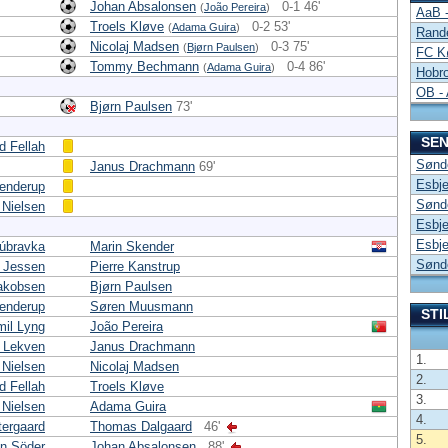
Johan Absalonsen
0-1 46'
(
João Pereira
)
AaB -
Troels Kløve
0-2 53'
(
Adama Guira
)
Rande
Nicolaj Madsen
0-3 75'
(
Bjørn Paulsen
)
FC K
Tommy Bechmann
0-4 86'
(
Adama Guira
)
Hobro
OB -
Bjørn Paulsen
73'
SEN
 Fellah
Sønde
Janus Drachmann
69'
Esbje
tenderup
Sønde
e Nielsen
Esbje
Esbje
Dúbravka
Marin Skender
Sønde
 Jessen
Pierre Kanstrup
akobsen
Bjørn Paulsen
tenderup
Søren Muusmann
STI
il Lyng
João Pereira
 Lekven
Janus Drachmann
1.
 Nielsen
Nicolaj Madsen
2.
 Fellah
Troels Kløve
3.
e Nielsen
Adama Guira
4.
tergaard
Thomas Dalgaard
46'
5.
n Söder
Johan Absalonsen
88'