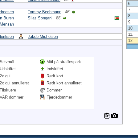
6.
7.
dreasen
Tommy Bechmann
46'
8.
n Buren
Silas Songani
88'
9.
 Mensah
10.
11.
deriksen
Jakob Michelsen
12.
Selvmål
Mål på straffespark
Udskiftet
Indskiftet
2x gul
Rødt kort
2x gul annulleret
Rødt kort annulleret
Tilskuere
Dommer
VAR dommer
Fjerdedommer