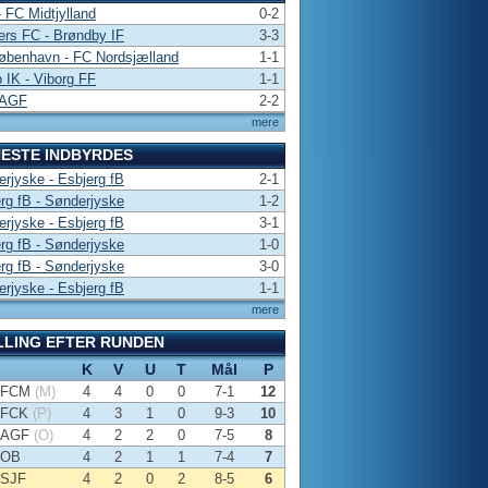
 FC Midtjylland
0-2
rs FC - Brøndby IF
3-3
øbenhavn - FC Nordsjælland
1-1
 IK - Viborg FF
1-1
 AGF
2-2
mere
ESTE INDBYRDES
rjyske - Esbjerg fB
2-1
rg fB - Sønderjyske
1-2
rjyske - Esbjerg fB
3-1
rg fB - Sønderjyske
1-0
rg fB - Sønderjyske
3-0
rjyske - Esbjerg fB
1-1
mere
LLING EFTER RUNDEN
K
V
U
T
Mål
P
FCM
(M)
4
4
0
0
7-1
12
FCK
(P)
4
3
1
0
9-3
10
AGF
(O)
4
2
2
0
7-5
8
OB
4
2
1
1
7-4
7
SJF
4
2
0
2
8-5
6