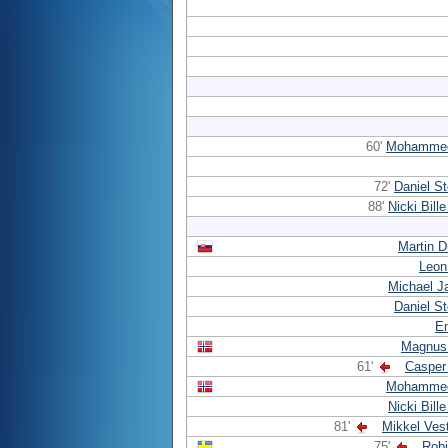
60'
Mohammed
72'
Daniel S
88'
Nicki Bill
Martin 
Leon
Michael J
Daniel S
Em
Magnus
61'
Casper
Mohammed
Nicki Bill
81'
Mikkel Ves
75'
Robi