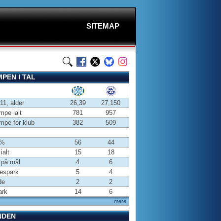
SITEMAP
PEN I TAL
-11, alder
26,39
27,150
pe ialt
781
957
pe for klub
382
509
 %
56
44
ialt
15
18
 på mål
4
6
espark
5
4
de
2
2
ark
14
6
mere
NDEN