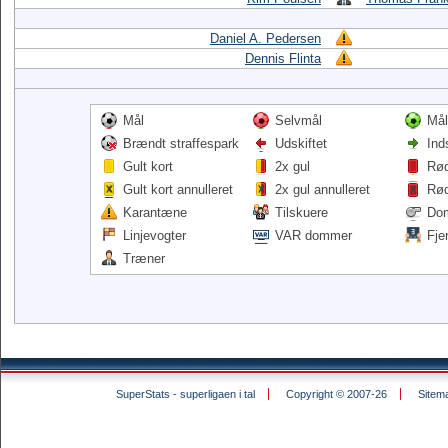
Daniel A. Pedersen
Dennis Flinta
Mål
Selvmål
Mål
Brændt straffespark
Udskiftet
Ind
Gult kort
2x gul
Rød
Gult kort annulleret
2x gul annulleret
Rød
Karantæne
Tilskuere
Do
Linjevogter
VAR dommer
Fje
Træner
SuperStats - superligaen i tal
Copyright © 2007-26
Sitem