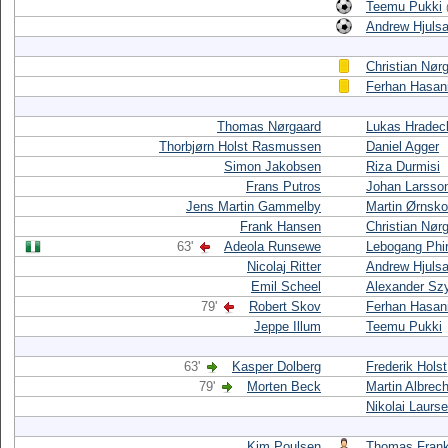
Teemu Pukki
Andrew Hjuls
Christian Nør
Ferhan Hasan
Thomas Nørgaard
Lukas Hradec
Thorbjørn Holst Rasmussen
Daniel Agger
Simon Jakobsen
Riza Durmisi
Frans Putros
Johan Larsso
Jens Martin Gammelby
Martin Ørnsk
Frank Hansen
Christian Nør
63'
Adeola Runsewe
Lebogang Phir
Nicolaj Ritter
Andrew Hjuls
Emil Scheel
Alexander Sz
79'
Robert Skov
Ferhan Hasan
Jeppe Illum
Teemu Pukki
63'
Kasper Dolberg
Frederik Holst
79'
Morten Beck
Martin Albrec
Nikolai Laurs
Kim Poulsen
Thomas Fran