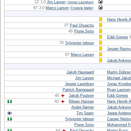
12' 1-0
Jim Larsen
(
Jesper Lauridsen
)
87' 2-0
Marco Larsen
(
Frederik Møller
)
Hans Henrik 
37'
Paul Onuachu
45'
Pione Sisto
Eddi Gomes
6
75'
Sylvester Igboun
Jesper Rasm
87'
Marco Larsen
Jakob Ankers
Jakob Haugaard
Martin Dúbra
Jim Larsen
Michael Jako
Jesper Lauridsen
Jonas Knuds
Patrick Banggaard
Ryan Laursen
45'
Jakob Poulsen
Eddi Gomes
82'
Rilwan Hassan
Hans Henrik 
André Rømer
Jakob Ankers
Tim Sparv
Jeppe Anders
Sylvester Igboun
Casper Nielse
Pione Sisto
Mohammed Fe
64'
Paul Onuachu
Martin Pusic