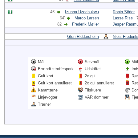
45'
Izunna Uzochukwu
Robin Söder
64'
Marco Larsen
Lasse Rise
82'
Frederik Møller
Jesper Rasm
Glen Riddersholm
Niels Frederi
Mål
Selvmål
Mål
Brændt straffespark
Udskiftet
Ind
Gult kort
2x gul
Rød
Gult kort annulleret
2x gul annulleret
Rød
Karantæne
Tilskuere
Do
Linjevogter
VAR dommer
Fje
Træner