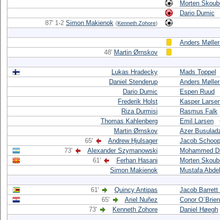
Morten Skoub
Dario Dumic
87' 1-2
Simon Makienok
(
Kenneth Zohore
)
Anders Møller
48'
Martin Ørnskov
Lukas Hradecky
Mads Toppel
Daniel Stenderup
Anders Møller
Dario Dumic
Espen Ruud
Frederik Holst
Kasper Larse
Riza Durmisi
Rasmus Falk
Thomas Kahlenberg
Emil Larsen
Martin Ørnskov
Azer Busulad
65'
Andrew Hjulsager
Jacob Schoo
73'
Alexander Szymanowski
Mohammed Di
61'
Ferhan Hasani
Morten Skoub
Simon Makienok
Mustafa Abde
61'
Quincy Antipas
Jacob Barrett
65'
Ariel Nuñez
Conor O´Brien
73'
Kenneth Zohore
Daniel Høegh