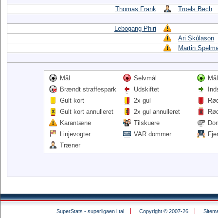
Thomas Frank
Troels Bech
Lebogang Phiri
Ari Skúlason
Martin Spelm
Mål
Selvmål
Mål
Brændt straffespark
Udskiftet
Ind
Gult kort
2x gul
Rød
Gult kort annulleret
2x gul annulleret
Rød
Karantæne
Tilskuere
Do
Linjevogter
VAR dommer
Fje
Træner
SuperStats - superligaen i tal
Copyright © 2007-26
Sitem