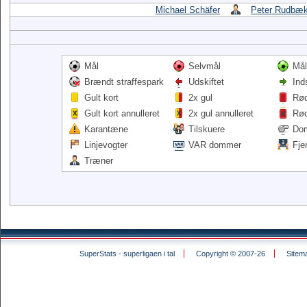
Michael Schäfer
Peter Rudbæ
Mål
Selvmål
Mål
Brændt straffespark
Udskiftet
Ind
Gult kort
2x gul
Rød
Gult kort annulleret
2x gul annulleret
Rød
Karantæne
Tilskuere
Do
Linjevogter
VAR dommer
Fje
Træner
SuperStats - superligaen i tal
Copyright © 2007-26
Sitem