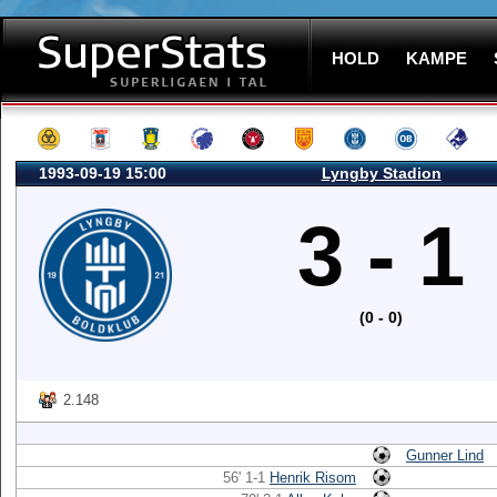
HOLD
KAMPE
1993-09-19 15:00
Lyngby Stadion
3 - 1
(0 - 0)
2.148
Gunner Lind
56' 1-1
Henrik Risom