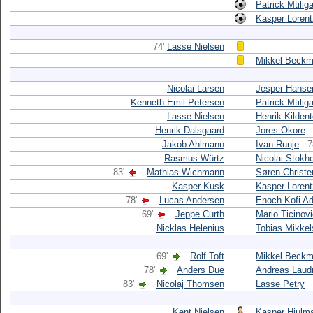
Patrick Mtilig
Kasper Loren
74'
Lasse Nielsen
Mikkel Beck
Nicolai Larsen
Jesper Hanse
Kenneth Emil Petersen
Patrick Mtilig
Lasse Nielsen
Henrik Kildent
Henrik Dalsgaard
Jores Okore
Jakob Ahlmann
Ivan Runje
7
Rasmus Würtz
Nicolai Stokh
83'
Mathias Wichmann
Søren Christ
Kasper Kusk
Kasper Loren
78'
Lucas Andersen
Enoch Kofi A
69'
Jeppe Curth
Mario Ticinov
Nicklas Helenius
Tobias Mikke
69'
Rolf Toft
Mikkel Beck
78'
Anders Due
Andreas Laud
83'
Nicolaj Thomsen
Lasse Petry
Kent Nielsen
Kasper Hjulm