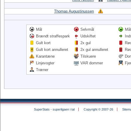
Thomas Augustinussen
Mål
Selvmål
Mål
Brændt straffespark
Udskiftet
Ind
Gult kort
2x gul
Rød
Gult kort annulleret
2x gul annulleret
Rød
Karantæne
Tilskuere
Do
Linjevogter
VAR dommer
Fje
Træner
SuperStats - superligaen i tal
Copyright © 2007-26
Sitem