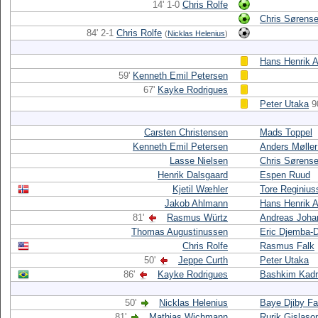
14' 1-0
Chris Rolfe
Chris Sørens
84' 2-1
Chris Rolfe
(
Nicklas Helenius
)
Hans Henrik 
59'
Kenneth Emil Petersen
67'
Kayke Rodrigues
Peter Utaka
9
Carsten Christensen
Mads Toppel
Kenneth Emil Petersen
Anders Møller
Lasse Nielsen
Chris Sørens
Henrik Dalsgaard
Espen Ruud
Kjetil Wæhler
Tore Reginius
Jakob Ahlmann
Hans Henrik 
81'
Rasmus Würtz
Andreas Joha
Thomas Augustinussen
Eric Djemba-
Chris Rolfe
Rasmus Falk
50'
Jeppe Curth
Peter Utaka
86'
Kayke Rodrigues
Bashkim Kadri
50'
Nicklas Helenius
Baye Djiby Fa
81'
Mathias Wichmann
Rurik Gislaso