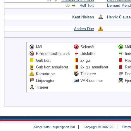
86'
Rolf Toft
Bernard Mend
Kent Nielsen
Henrik Clause
Anders Due
Mål
Selvmål
Mål
Brændt straffespark
Udskiftet
Ind
Gult kort
2x gul
Rød
Gult kort annulleret
2x gul annulleret
Rød
Karantæne
Tilskuere
Do
Linjevogter
VAR dommer
Fje
Træner
SuperStats - superligaen i tal
Copyright © 2007-26
Sitem