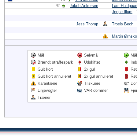
79'
Jakob Ankersen
Lars Huldgaar
Jeppe Illum
Jess Thorup
Troels Bech
Martin Ørnsk
Mål
Selvmål
Mål
Brændt straffespark
Udskiftet
Ind
Gult kort
2x gul
Rød
Gult kort annulleret
2x gul annulleret
Rød
Karantæne
Tilskuere
Do
Linjevogter
VAR dommer
Fje
Træner