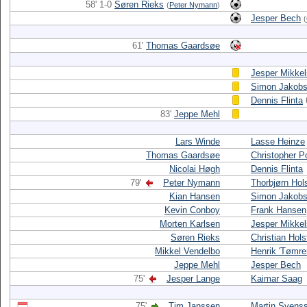
58' 1-0
Søren Rieks
(
Peter Nymann
)
Jesper Bech
(
61'
Thomas Gaardsøe
Jesper Mikke
Simon Jakob
Dennis Flinta
83'
Jeppe Mehl
Lars Winde
Lasse Heinze
Thomas Gaardsøe
Christopher P
Nicolai Høgh
Dennis Flinta
79'
Peter Nymann
Thorbjørn Ho
Kian Hansen
Simon Jakob
Kevin Conboy
Frank Hansen
Morten Karlsen
Jesper Mikke
Søren Rieks
Christian Hols
Mikkel Vendelbo
Henrik 'Tømre
Jeppe Mehl
Jesper Bech
75'
Jesper Lange
Kaimar Saag
75'
Tim Janssen
Martin Svens