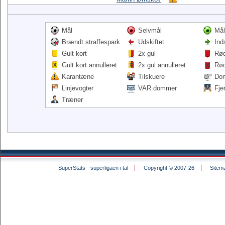
Mål
Selvmål
Mål
Brændt straffespark
Udskiftet
Ind
Gult kort
2x gul
Rød
Gult kort annulleret
2x gul annulleret
Rød
Karantæne
Tilskuere
Do
Linjevogter
VAR dommer
Fje
Træner
SuperStats - superligaen i tal
Copyright © 2007-26
Sitem