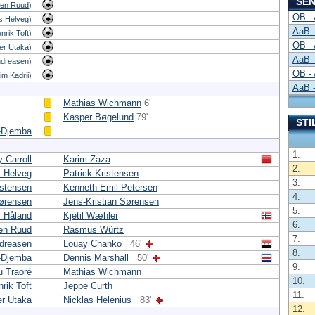
SEN
en Ruud
)
OB -
 Helveg
)
AaB 
nrik Toft
)
OB -
er Utaka
)
AaB 
ndreasen
)
OB -
m Kadrii
)
AaB 
Mathias Wichmann
6'
Kasper Bøgelund
79'
STI
-Djemba
1.
 Carroll
Karim Zaza
2.
 Helveg
Patrick Kristensen
3.
istensen
Kenneth Emil Petersen
4.
ørensen
Jens-Kristian Sørensen
5.
r Håland
Kjetil Wæhler
6.
en Ruud
Rasmus Würtz
7.
dreasen
Louay Chanko
46'
8.
-Djemba
Dennis Marshall
50'
9.
u Traoré
Mathias Wichmann
10.
rik Toft
Jeppe Curth
11.
er Utaka
Nicklas Helenius
83'
12.