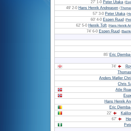
27' 1-0
Peter Utaka
(
Esp
49' 2-0
Hans Henrik Andreasen
(
Thomas
57' 3-0
Peter Utaka
(
He
60' 4-0
Espen Ruud
(
Pet
62' 5-0
Henrik Toft
(
Hans Henrik A
74' 6-0
Espen Ruud
(
Bashki
85'
Eric Djemba
74'
Roy
Thomas
Anders Møller Chr
Chris S
Atle Roa
Esp
Hans Henrik An
Eric Djemba
22'
Kalilo
67'
Hen
Pet