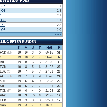
ESTE INDBYRDES
 AaB
1-1
- OB
2-3
 AaB
2-1
- OB
1-1
 AaB
2-3
- OB
2-0
mere
LLING EFTER RUNDEN
K
V
U
T
Mål
P
FCK
(M)
19
16
3
0
50-15
51
OB
19
10
2
7
36-28
32
BIF
19
8
6
5
31-26
30
FCM
19
8
5
6
31-22
29
LBK
(O)
19
7
5
7
27-31
26
ACH
(O)
19
7
3
9
17-26
24
SJF
19
6
4
9
22-28
22
SIF
19
5
7
7
24-31
22
FCN
(P)
19
6
4
9
21-28
22
RFC
19
3
10
6
22-25
19
EFB
19
3
8
8
22-31
17
AaB
19
3
7
9
18-30
16