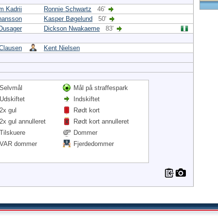
m Kadrii
Ronnie Schwartz
46'
hansson
Kasper Bøgelund
50'
Ousager
Dickson Nwakaeme
83'
 Clausen
Kent Nielsen
Selvmål
Mål på straffespark
Udskiftet
Indskiftet
2x gul
Rødt kort
2x gul annulleret
Rødt kort annulleret
Tilskuere
Dommer
VAR dommer
Fjerdedommer