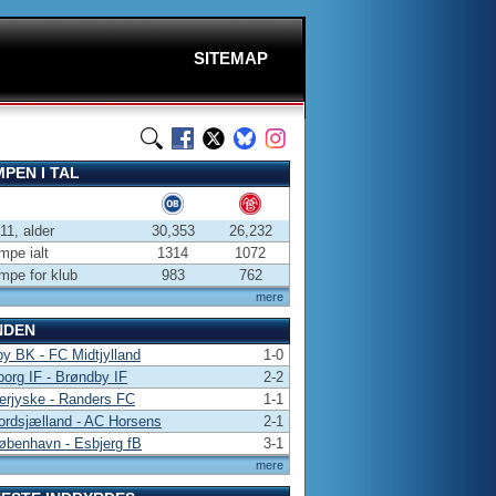
SITEMAP
PEN I TAL
-11, alder
30,353
26,232
pe ialt
1314
1072
pe for klub
983
762
mere
NDEN
y BK - FC Midtjylland
1-0
borg IF - Brøndby IF
2-2
erjyske - Randers FC
1-1
rdsjælland - AC Horsens
2-1
benhavn - Esbjerg fB
3-1
mere