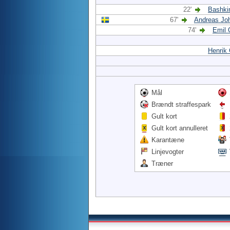
22'
Bashki
67'
Andreas Jo
74'
Emil 
Henrik
Mål
Brændt straffespark
Gult kort
Gult kort annulleret
Karantæne
Linjevogter
Træner