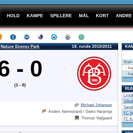
HOLD
KAMPE
SPILLERE
MÅL
KORT
ANDRE
Nature Energy Park
19. runde 2010/2011
KAM
6 - 0
Start
- kam
- kam
(1 - 0)
RU
Lyngb
Silke
Michael Johansen
Sønd
Anders Nørrestrand / Darko Haramija
FC No
Thomas Vejlgaard
FC Kø