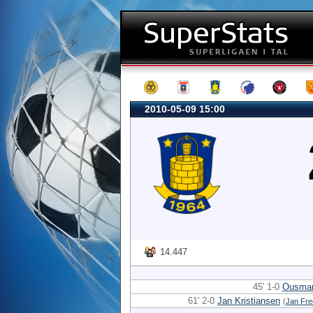
2010-05-09 15:00
14.447
45' 1-0
Ousman
61' 2-0
Jan Kristiansen
(
Jan Fre