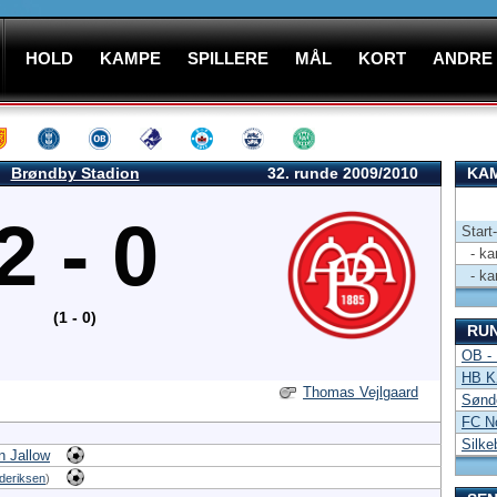
HOLD
KAMPE
SPILLERE
MÅL
KORT
ANDRE
Brøndby Stadion
32. runde 2009/2010
KAM
2 - 0
Start
- kam
- kam
(1 - 0)
RU
OB -
HB Kø
Thomas Vejlgaard
Sønde
FC N
Silke
 Jallow
deriksen
)