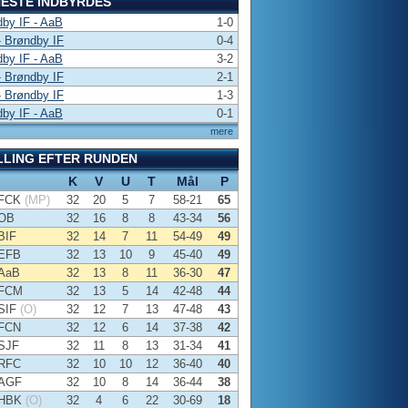
ESTE INDBYRDES
by IF - AaB
1-0
 Brøndby IF
0-4
by IF - AaB
3-2
 Brøndby IF
2-1
 Brøndby IF
1-3
by IF - AaB
0-1
mere
LLING EFTER RUNDEN
K
V
U
T
Mål
P
FCK
(MP)
32
20
5
7
58-21
65
OB
32
16
8
8
43-34
56
BIF
32
14
7
11
54-49
49
EFB
32
13
10
9
45-40
49
AaB
32
13
8
11
36-30
47
FCM
32
13
5
14
42-48
44
SIF
(O)
32
12
7
13
47-48
43
FCN
32
12
6
14
37-38
42
SJF
32
11
8
13
31-34
41
RFC
32
10
10
12
36-40
40
AGF
32
10
8
14
36-44
38
HBK
(O)
32
4
6
22
30-69
18