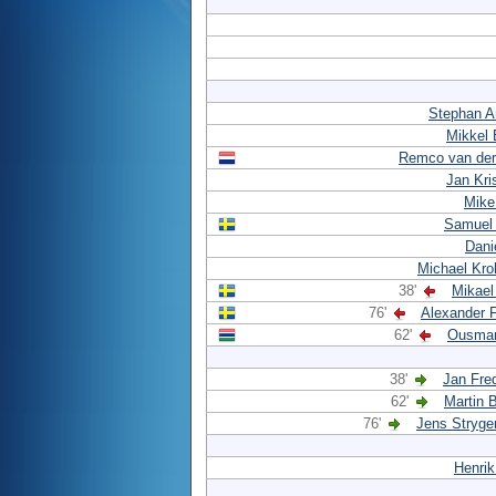
Stephan A
Mikkel 
Remco van der
Jan Kri
Mike
Samuel
Dani
Michael Kro
38'
Mikael
76'
Alexander 
62'
Ousman
38'
Jan Fre
62'
Martin 
76'
Jens Stryge
Henri