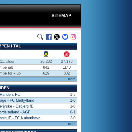
SITEMAP
PEN I TAL
-11, alder
26,202
27,173
pe ialt
842
1143
pe for klub
619
802
mere
NDEN
 Randers FC
1-3
ge - FC Midtjylland
1-0
rjyske - Esbjerg fB
1-0
ordsjælland - AGF
0-1
borg IF - FC København
2-0
mere