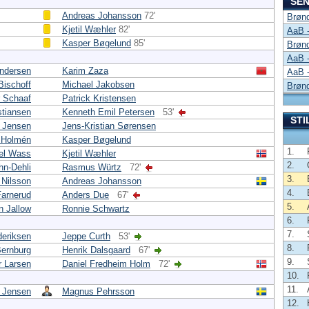
SEN
Andreas Johansson
72'
Brønd
Kjetil Wæhler
82'
AaB -
Kasper Bøgelund
85'
Brønd
AaB -
ndersen
Karim Zaza
AaB -
Bischoff
Michael Jakobsen
Brønd
 Schaaf
Patrick Kristensen
stiansen
Kenneth Emil Petersen
53'
STI
 Jensen
Jens-Kristian Sørensen
 Holmén
Kasper Bøgelund
1.
el Wass
Kjetil Wæhler
2.
hn-Dehli
Rasmus Würtz
72'
3.
 Nilsson
Andreas Johansson
4.
Farnerud
Anders Due
67'
5.
 Jallow
Ronnie Schwartz
6.
7.
deriksen
Jeppe Curth
53'
8.
Bernburg
Henrik Dalsgaard
67'
9.
r Larsen
Daniel Fredheim Holm
72'
10.
11.
k Jensen
Magnus Pehrsson
12.