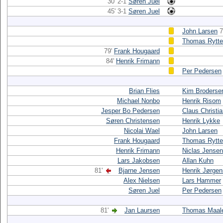
30' 2-1
Søren Juel
45' 3-1
Søren Juel
John Larsen
7
Thomas Rytte
79'
Frank Hougaard
84'
Henrik Frimann
Per Pedersen
Brian Flies
Kim Broderse
Michael Nonbo
Henrik Risom
Jesper Bo Pedersen
Claus Christi
Søren Christensen
Henrik Lykke
Nicolai Wael
John Larsen
Frank Hougaard
Thomas Rytte
Henrik Frimann
Niclas Jensen
Lars Jakobsen
Allan Kuhn
81'
Bjarne Jensen
Henrik Jørge
Alex Nielsen
Lars Hammer
Søren Juel
Per Pedersen
81'
Jan Laursen
Thomas Maal