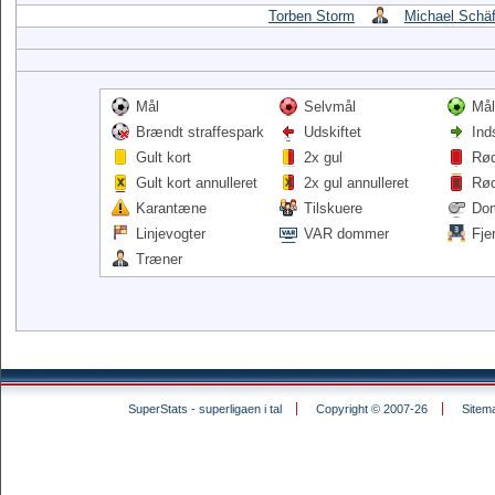
Torben Storm
Michael Schäf
Mål
Selvmål
Mål
Brændt straffespark
Udskiftet
Ind
Gult kort
2x gul
Rød
Gult kort annulleret
2x gul annulleret
Rød
Karantæne
Tilskuere
Do
Linjevogter
VAR dommer
Fje
Træner
SuperStats - superligaen i tal
Copyright © 2007-26
Sitem