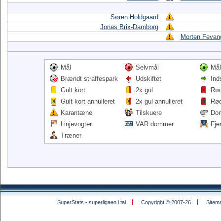
Søren Holdgaard
Jonas Brix-Damborg
Morten Fevan
Mål
Selvmål
Mål
Brændt straffespark
Udskiftet
Ind
Gult kort
2x gul
Rød
Gult kort annulleret
2x gul annulleret
Rød
Karantæne
Tilskuere
Do
Linjevogter
VAR dommer
Fje
Træner
SuperStats - superligaen i tal
Copyright © 2007-26
Sitem