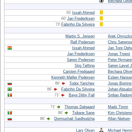
Bechara Olive
55'
Issah Ahmed
60'
Jan Frederiksen
73'
Fabinho Da Silveira
Martin S. Jensen
Arek Onyszk
Ralf Pedersen
Chris Sørens
Issah Ahmed
Jan Tore Oph
Jan Frederiksen
Jonas Troest
Søren Pedersen
Peter Nyman
Stig Tøfting
Søren Løvel 
Carsten Fredgaard
Bechara Olive
Kenneth Møller Pedersen
Esben Hanse
86'
Todor Yanchev
Jonas Borring
86'
Fabinho Da Silveira
Johan Absalo
71'
Baye Djiby Fall
Srdjan Radonj
71'
Thomas Dalgaard
Mads Timm
86'
Tidiane Sane
Kim Christen
86'
Dormushali Saidhodzha
Allan Nielsen
Lars Olsen
Michael Hem