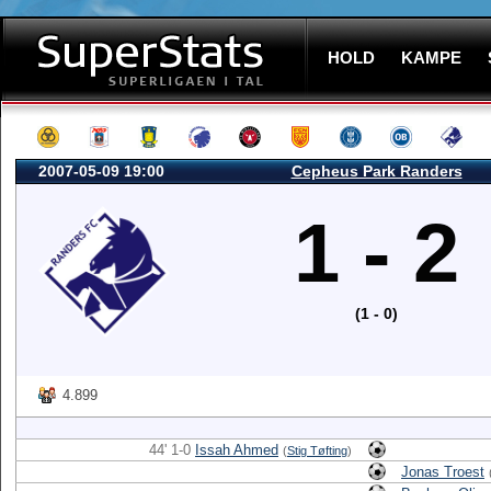
HOLD
KAMPE
2007-05-09 19:00
Cepheus Park Randers
1 - 2
(1 - 0)
4.899
44' 1-0
Issah Ahmed
(
Stig Tøfting
)
Jonas Troest