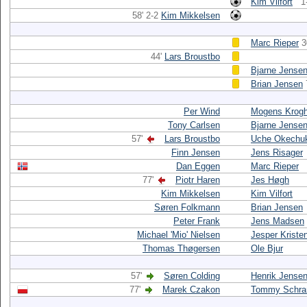
Kim Vilfort
1
58' 2-2
Kim Mikkelsen
Marc Rieper
3
44'
Lars Broustbo
Bjarne Jense
Brian Jensen
Per Wind
Mogens Krog
Tony Carlsen
Bjarne Jense
57'
Lars Broustbo
Uche Okechu
Finn Jensen
Jens Risager
Dan Eggen
Marc Rieper
77'
Piotr Haren
Jes Høgh
Kim Mikkelsen
Kim Vilfort
Søren Folkmann
Brian Jensen
Peter Frank
Jens Madsen
Michael 'Mio' Nielsen
Jesper Kriste
Thomas Thøgersen
Ole Bjur
57'
Søren Colding
Henrik Jense
77'
Marek Czakon
Tommy Schr