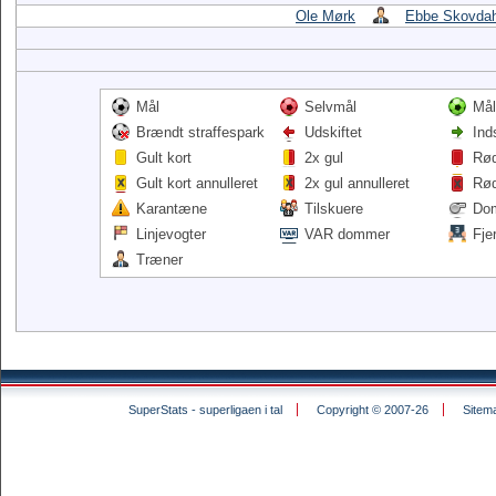
Ole Mørk
Ebbe Skovdah
Mål
Selvmål
Mål
Brændt straffespark
Udskiftet
Ind
Gult kort
2x gul
Rød
Gult kort annulleret
2x gul annulleret
Rød
Karantæne
Tilskuere
Do
Linjevogter
VAR dommer
Fje
Træner
SuperStats - superligaen i tal
Copyright © 2007-26
Sitem