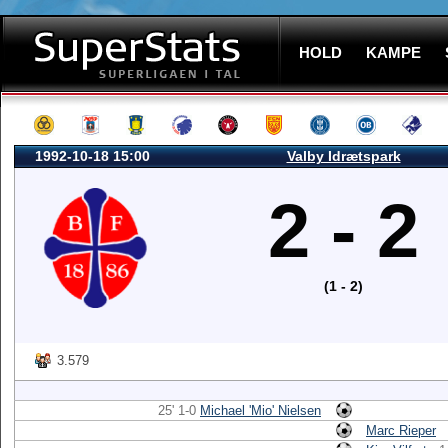
HOLD
KAMPE
1992-10-18 15:00
Valby Idrætspark
2 - 2
(1 - 2)
3.579
25' 1-0
Michael 'Mio' Nielsen
Marc Rieper