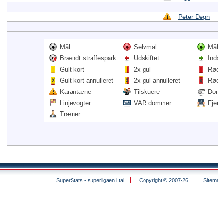
Peter Degn
Mål
Selvmål
Mål
Brændt straffespark
Udskiftet
Ind
Gult kort
2x gul
Rød
Gult kort annulleret
2x gul annulleret
Rød
Karantæne
Tilskuere
Do
Linjevogter
VAR dommer
Fje
Træner
SuperStats - superligaen i tal
Copyright © 2007-26
Sitem