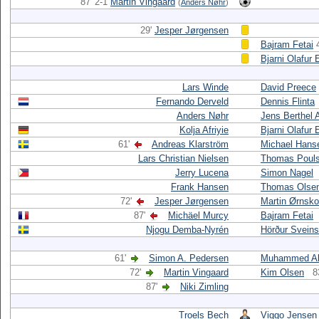
87' 2-1
Martin Vingaard
(
Anders Nøhr
)
29'
Jesper Jørgensen
Bajram Fetai
Bjarni Olafur 
Lars Winde
David Preece
Fernando Derveld
Dennis Flinta
Anders Nøhr
Jens Berthel 
Kolja Afriyie
Bjarni Olafur 
61'
Andreas Klarström
Michael Hans
Lars Christian Nielsen
Thomas Poul
Jerry Lucena
Simon Nagel
Frank Hansen
Thomas Olse
72'
Jesper Jørgensen
Martin Ørnsk
87'
Michäel Murcy
Bajram Fetai
Njogu Demba-Nyrén
Hörður Svein
61'
Simon A. Pedersen
Muhammed Ak
72'
Martin Vingaard
Kim Olsen
8
87'
Niki Zimling
Troels Bech
Viggo Jensen