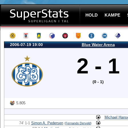
HOLD
KAMPE
2006-07-19 19:00
Blue Water Arena
2 - 1
(0 - 1)
5.805
Michael Hans
74' 1-1
Simon A. Pedersen
(
Fernando Derveld
)