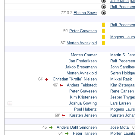
José Mota
(
Mi
Ralf Pedersen
77' 3-2
Ebrima Sowe
Ralf Pedersen
59'
Peter Gravesen
Mogens Laur
87'
Morten Avnskjold
Morten Cramer
Martin S. Jen
Jan Frederiksen
Ralf Pedersen
Jakob Bresemann
John Sandber
Morten Avnskjold
Søren Holdga
64'
Christian "Krølle" Nielsen
Mikkel Rask
46'
Anders Feldstedt
Kim Østergaar
Peter Gravesen
Rene Carlsen
Kim Kristensen
Jesper Thyge
Joshua Gowling
Lars Larsen
Poul Hübertz
Mogens Laur
69'
Karsten Jensen
Karsten Joha
46'
Anders Dahl Simonsen
José Mota
6'
64'
Peter Hansen
Morten Laurit