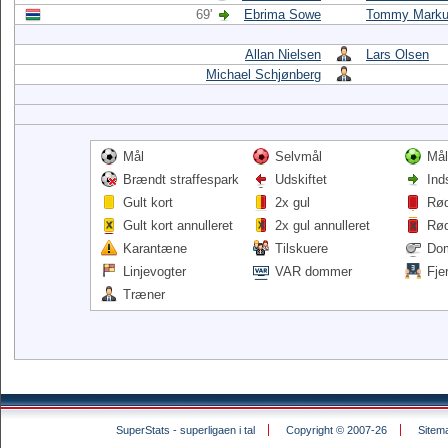
69'
Ebrima Sowe
Tommy Marku
Allan Nielsen
Lars Olsen
Michael Schjønberg
Mål
Selvmål
Mål
Brændt straffespark
Udskiftet
Ind
Gult kort
2x gul
Rød
Gult kort annulleret
2x gul annulleret
Rød
Karantæne
Tilskuere
Do
Linjevogter
VAR dommer
Fje
Træner
SuperStats - superligaen i tal
Copyright © 2007-26
Sitem