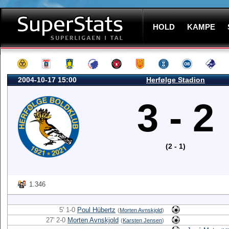
HOLD
KAMPE
2004-10-17 15:00
Herfølge Stadion
3 - 2
(2 - 1)
1.346
5' 1-0
Poul Hübertz
(
Morten Avnskjold
)
27' 2-0
Morten Avnskjold
(
Karsten Jensen
)