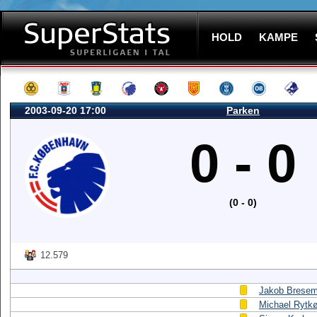
HOLD
KAMPE
2003-09-20 17:00
Parken
0 - 0
(0 - 0)
12.579
Jakob Brese
Michael Rytk