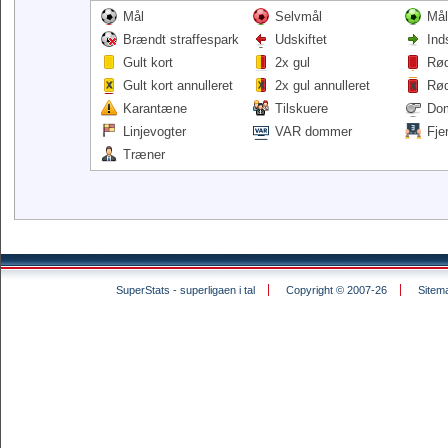
Mål
Selvmål
Mål
Brændt straffespark
Udskiftet
Ind
Gult kort
2x gul
Rød
Gult kort annulleret
2x gul annulleret
Rød
Karantæne
Tilskuere
Do
Linjevogter
VAR dommer
Fje
Træner
SuperStats - superligaen i tal
Copyright © 2007-26
Sitem