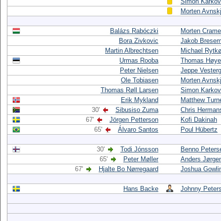
Simon Karkov
Morten Avnskj
Balázs Rabóczki
Morten Crame
Bora Zivkovic
Jakob Brese
Martin Albrechtsen
Michael Rytk
Urmas Rooba
Thomas Høye
Peter Nielsen
Jeppe Vester
Ole Tobiasen
Morten Avnskj
Thomas Røll Larsen
Simon Karkov
Erik Mykland
Matthew Turn
30'
Sibusiso Zuma
Chris Herman
67'
Jörgen Petterson
Kofi Dakinah
65'
Álvaro Santos
Poul Hübertz
30'
Todi Jónsson
Benno Peters
65'
Peter Møller
Anders Jørge
67'
Hjalte Bo Nørregaard
Joshua Gowli
Hans Backe
Johnny Peter