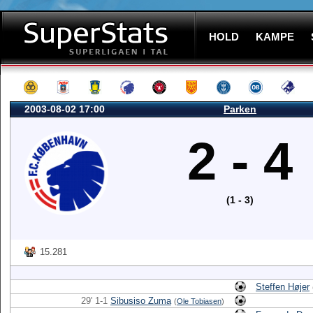
HOLD
KAMPE
2003-08-02 17:00
Parken
2 - 4
(1 - 3)
15.281
Steffen Højer
29' 1-1
Sibusiso Zuma
(
Ole Tobiasen
)