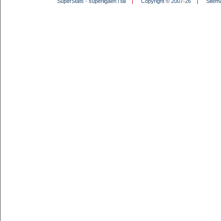
SuperStats - superligaen i tal
Copyright © 2007-26
Sitem