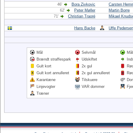
46'
Bora Zivkovic
Carsten Hem
62'
Peter Møller
Martin Borre
71'
Christian Traoré
Mikael Knuds
Hans Backe
Uffe Pederse
Mål
Selvmål
Mål
Brændt straffespark
Udskiftet
Ind
Gult kort
2x gul
Rød
Gult kort annulleret
2x gul annulleret
Rød
Karantæne
Tilskuere
Do
Linjevogter
VAR dommer
Fje
Træner