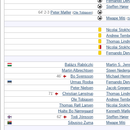
Fernando Der
Steffen Højer
64' 2-3
Peter Møller
(
Ole Tobiasen
)
Mwape Miti
(
S
Nicolai Stokh
Andrew Temb
Thomas Lindr
Nicolai Stokh
Fernando Der
Balázs Rabóczki
Martin S. Jen
Martin Albrechtsen
Steen Nederg
46'
Bo Svensson
Michael Hem
Urmas Rooba
Fernando Der
Peter Nielsen
Jacob Greger
71'
Christian Lønstrup
Thomas Lindr
Ole Tobiasen
Andrew Temb
Thomas Røll Larsen
Nicolai Stokh
Hjalte Bo Nørregaard
Kenneth Møll
62'
Todi Jónsson
Steffen Højer
Sibusiso Zuma
Mwape Miti