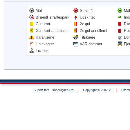
Mål
Selvmål
Mål
Brændt straffespark
Udskiftet
Ind
Gult kort
2x gul
Rød
Gult kort annulleret
2x gul annulleret
Rød
Karantæne
Tilskuere
Do
Linjevogter
VAR dommer
Fje
Træner
SuperStats - superligaen i tal
Copyright © 2007-26
Sitem