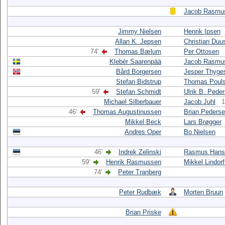
Jacob Rasmu
Jimmy Nielsen
Henrik Ipsen
Allan K. Jepsen
Christian Duu
74'
Thomas Bælum
Per Ottosen
Klebér Saarenpää
Jacob Rasmu
Bård Borgersen
Jesper Thyge
Stefan Bidstrup
Thomas Poul
59'
Stefan Schmidt
Ulrik B. Pede
Michael Silberbauer
Jacob Juhl
1
46'
Thomas Augustinussen
Brian Peders
Mikkel Beck
Lars Brøgger
Andres Oper
Bo Nielsen
46'
Indrek Zelinski
Rasmus Hans
59'
Henrik Rasmussen
Mikkel Lindorf
74'
Peter Tranberg
Peter Rudbæk
Morten Bruun
Brian Priske