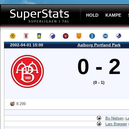
HOLD
KAMPE
2002-04-01 15:00
Aalborg Portland Park
0 - 2
(0 - 1)
8.299
Bo Nielsen
(
La
Lars Brøgger