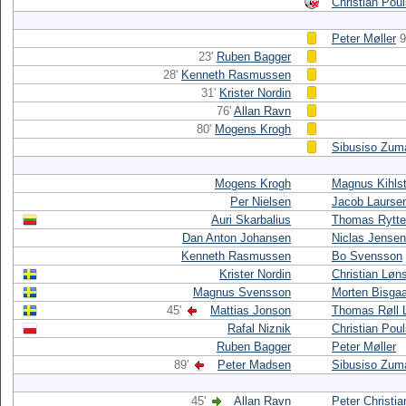
Christian Pou
Peter Møller
9
23'
Ruben Bagger
28'
Kenneth Rasmussen
31'
Krister Nordin
76'
Allan Ravn
80'
Mogens Krogh
Sibusiso Zum
Mogens Krogh
Magnus Kihls
Per Nielsen
Jacob Laurse
Auri Skarbalius
Thomas Rytte
Dan Anton Johansen
Niclas Jensen
Kenneth Rasmussen
Bo Svensson
Krister Nordin
Christian Løn
Magnus Svensson
Morten Bisga
45'
Mattias Jonson
Thomas Røll 
Rafal Niznik
Christian Pou
Ruben Bagger
Peter Møller
89'
Peter Madsen
Sibusiso Zum
45'
Allan Ravn
Peter Christi