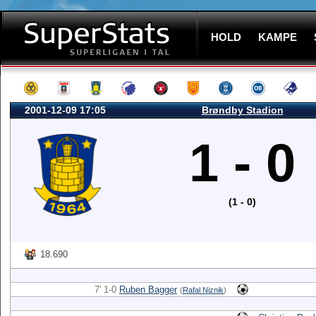
HOLD
KAMPE
2001-12-09 17:05
Brøndby Stadion
1 - 0
(1 - 0)
18.690
7' 1-0
Ruben Bagger
(
Rafal Niznik
)