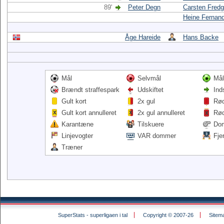
89'
Peter Degn
Carsten Fredg
Heine Fernan
Åge Hareide
Hans Backe
Mål
Selvmål
Mål
Brændt straffespark
Udskiftet
Ind
Gult kort
2x gul
Rød
Gult kort annulleret
2x gul annulleret
Rød
Karantæne
Tilskuere
Do
Linjevogter
VAR dommer
Fje
Træner
SuperStats - superligaen i tal
Copyright © 2007-26
Sitem