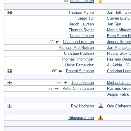
44'
Niclas Jensen
Thomas Myhre
Jan Hoffmann
Diego Tur
Steven Lustü
Jacob Laursen
Jan Bjur
Thomas Rytter
Martin Albrec
Niclas Jensen
Brian Steen N
77'
Christian Lønstrup
Jesper Søren
Michael 'Mio' Nielsen
Jan Michaels
Christian Poulsen
Nicolai Stokh
Thomas Thorninger
Rasmus Daug
Heine Fernandez
Ali Akida
56'
66'
Pascal Simpson
Christian Lun
66'
Todi Jónsson
Michael Joha
77'
Peter Christiansen
Rasmus Gree
Jesper Falck
Roy Hodgson
Ove Christen
Sibusiso Zuma