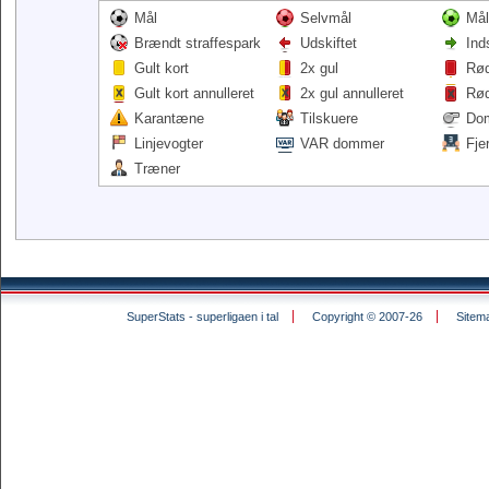
Mål
Selvmål
Mål
Brændt straffespark
Udskiftet
Ind
Gult kort
2x gul
Rød
Gult kort annulleret
2x gul annulleret
Rød
Karantæne
Tilskuere
Do
Linjevogter
VAR dommer
Fje
Træner
SuperStats - superligaen i tal
Copyright © 2007-26
Sitem