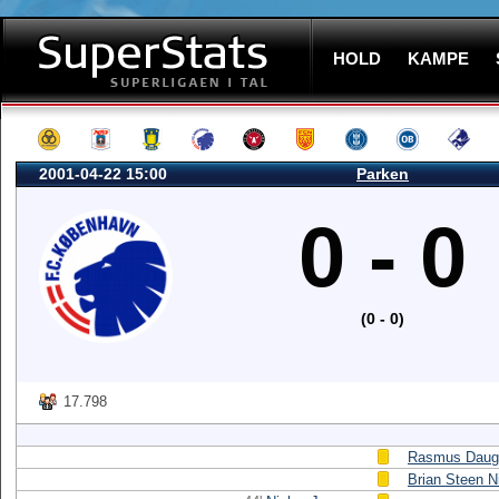
HOLD
KAMPE
2001-04-22 15:00
Parken
0 - 0
(0 - 0)
17.798
Rasmus Daug
Brian Steen N