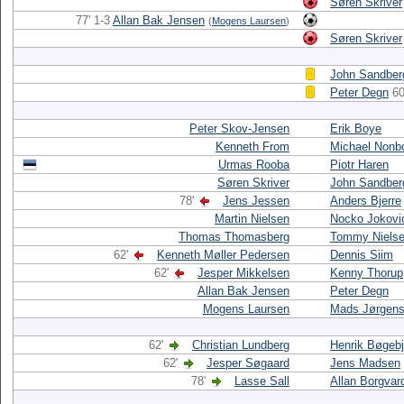
Søren Skriver
77' 1-3
Allan Bak Jensen
(
Mogens Laursen
)
Søren Skriver
John Sandber
Peter Degn
60
Peter Skov-Jensen
Erik Boye
Kenneth From
Michael Nonb
Urmas Rooba
Piotr Haren
Søren Skriver
John Sandber
78'
Jens Jessen
Anders Bjerre
Martin Nielsen
Nocko Jokovi
Thomas Thomasberg
Tommy Niels
62'
Kenneth Møller Pedersen
Dennis Siim
62'
Jesper Mikkelsen
Kenny Thorup
Allan Bak Jensen
Peter Degn
Mogens Laursen
Mads Jørgen
62'
Christian Lundberg
Henrik Bøgebj
62'
Jesper Søgaard
Jens Madsen
78'
Lasse Sall
Allan Borgvar