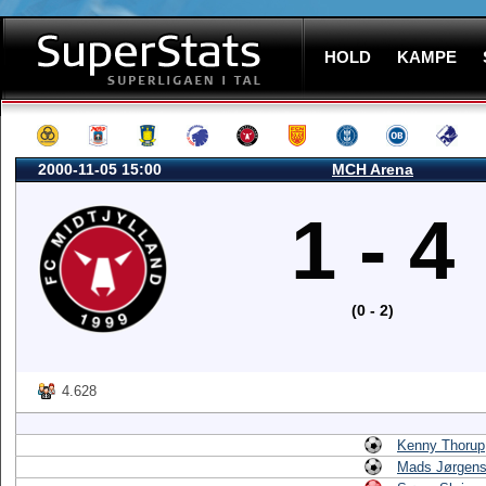
HOLD
KAMPE
2000-11-05 15:00
MCH Arena
1 - 4
(0 - 2)
4.628
Kenny Thorup
Mads Jørgen