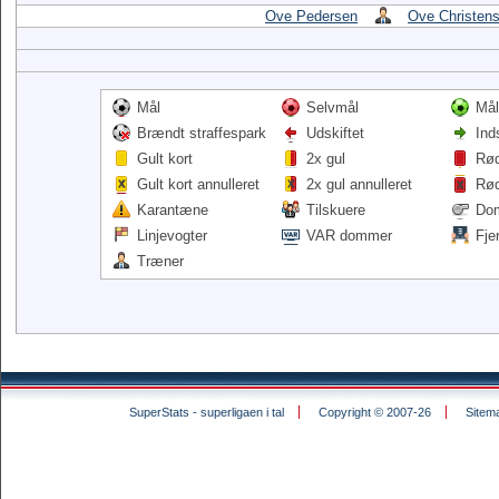
Ove Pedersen
Ove Christen
Mål
Selvmål
Mål
Brændt straffespark
Udskiftet
Ind
Gult kort
2x gul
Rød
Gult kort annulleret
2x gul annulleret
Rød
Karantæne
Tilskuere
Do
Linjevogter
VAR dommer
Fje
Træner
SuperStats - superligaen i tal
Copyright © 2007-26
Sitem