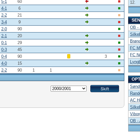
5-1
60
12.
4-1
6
2-2
21
SE
3-4
9
OB -
2-0
90
Silke
2-1
20
Brønd
0-1
29
FC Mi
0-3
45
FC No
0-4
90
3
Lyng
4-0
15
2-2
90
1
1
OP
Sønde
Rand
AC Ho
Silke
Vibor
OB -