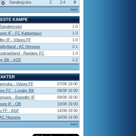
Sønderjyske
2
2-4
0
mere
NESTE KAMPE
 Sønderjyske
1-0
borg IF - FC København
1-3
by IF - Viborg FF
1-0
dtjylland - AC Horsens
2-1
rdsjælland - Randers FC
1-0
by BK - AGF
2-2
TAKTER
rjyske - Viborg FF
07/08 19:00
ers FC - Lyngby BK
09/08 16:00
rsens - Brøndby IF
09/08 18:00
borg IF - OB
10/08 19:00
g FF - AGF
14/08 19:00
 AC Horsens
16/08 14:00
mere