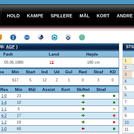
HOLD
KAMPE
SPILLERE
MÅL
KORT
ANDRE
UB:
AGF
)
STI
Født
Land
Højde
1.
05.06.1980
180 cm
2.
pe
Min
Start
Ind
Ud
Gul
Rød
Straf
KD
3.
617
5
12
2
1
0
3
0
4.
5.
Res
Min
Mål
Assist
Kort
Skiftet
Straf
6.
1-0
23
7.
1-4
10
8.
1-1
5
4-2
17
9.
1-2
19
10.
1-0
68
11.