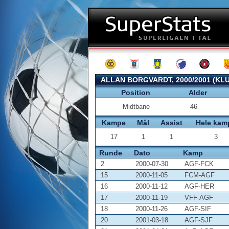
ALLAN BORGVARDT, 2000/2001 (KL
Position
Alder
Midtbane
46
Kampe
Mål
Assist
Hele kam
17
1
1
3
Runde
Dato
Kamp
2
2000-07-30
AGF-FCK
15
2000-11-05
FCM-AGF
16
2000-11-12
AGF-HER
17
2000-11-19
VFF-AGF
18
2000-11-26
AGF-SIF
20
2001-03-18
AGF-SJF