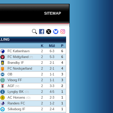
SITEMAP
LLING
K
Mål
P
FC København
2
6-3
6
FC Midtjylland
2
5-3
6
(P)
Brøndby IF
2
2-1
4
FC Nordsjælland
2
2-1
4
OB
2
1-1
3
Viborg FF
2
1-1
3
AGF
2
3-3
2
(M)
Lyngby BK
2
4-5
1
(O)
AC Horsens
2
2-3
1
(O)
Randers FC
2
1-2
1
Silkeborg IF
2
2-4
1