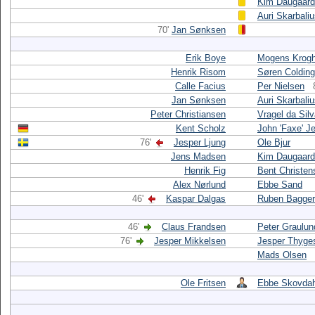
Kim Daugaard
Auri Skarbali
70'
Jan Sønksen
Erik Boye
Mogens Krog
Henrik Risom
Søren Colding
Calle Facius
Per Nielsen
Jan Sønksen
Auri Skarbali
Peter Christiansen
Vragel da Sil
Kent Scholz
John 'Faxe' J
76'
Jesper Ljung
Ole Bjur
Jens Madsen
Kim Daugaard
Henrik Fig
Bent Christen
Alex Nørlund
Ebbe Sand
46'
Kaspar Dalgas
Ruben Bagger
46'
Claus Frandsen
Peter Graulun
76'
Jesper Mikkelsen
Jesper Thyge
Mads Olsen
Ole Fritsen
Ebbe Skovdah