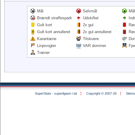
Mål
Selvmål
Mål
Brændt straffespark
Udskiftet
Ind
Gult kort
2x gul
Rød
Gult kort annulleret
2x gul annulleret
Rød
Karantæne
Tilskuere
Do
Linjevogter
VAR dommer
Fje
Træner
SuperStats - superligaen i tal
Copyright © 2007-26
Sitem