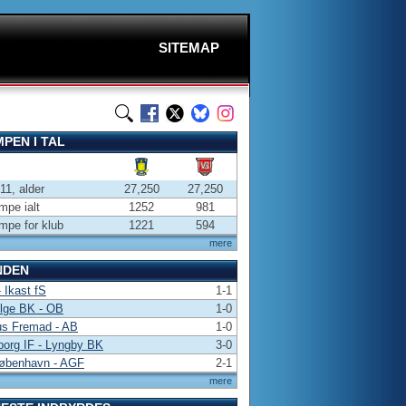
SITEMAP
PEN I TAL
-11, alder
27,250
27,250
pe ialt
1252
981
pe for klub
1221
594
mere
NDEN
 Ikast fS
1-1
lge BK - OB
1-0
us Fremad - AB
1-0
borg IF - Lyngby BK
3-0
øbenhavn - AGF
2-1
mere