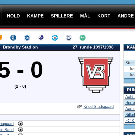
HOLD
KAMPE
SPILLERE
MÅL
KORT
ANDRE
Brøndby Stadion
27. runde 1997/1998
KAM
5 - 0
Start
- kam
- kam
(2 - 0)
RU
AaB -
Herfø
Knud Stadsgaard
Aarh
Silke
FC K
augaard
be Sand