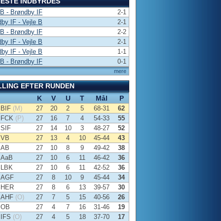
ESTE INDBYRDES
 B - Brøndby IF
2-1
by IF - Vejle B
2-1
 B - Brøndby IF
2-2
by IF - Vejle B
2-1
by IF - Vejle B
1-1
 B - Brøndby IF
0-1
mere
LLING EFTER RUNDEN
K
V
U
T
Mål
P
BIF
(M)
27
20
2
5
68-31
62
FCK
(P)
27
16
7
4
54-33
55
SIF
27
14
10
3
48-27
52
VB
27
13
4
10
45-44
43
AB
27
10
8
9
49-42
38
AaB
27
10
6
11
46-42
36
LBK
27
10
6
11
42-52
36
AGF
27
8
10
9
45-44
34
HER
27
8
6
13
39-57
30
AHF
(O)
27
7
5
15
40-56
26
OB
27
4
7
16
31-46
19
IFS
(O)
27
4
5
18
37-70
17