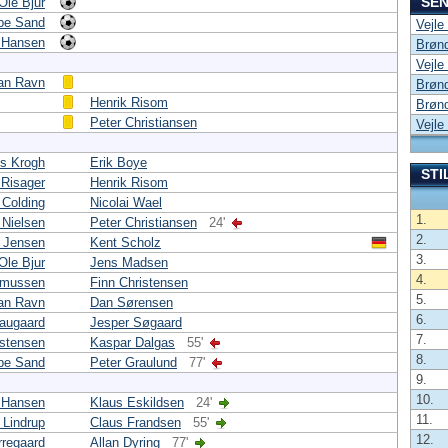
SEN
Ole Bjur
be Sand
Vejle
 Hansen
Brønd
Vejle
lan Ravn
Brønd
Henrik Risom
Brønd
Peter Christiansen
Vejle
s Krogh
Erik Boye
STI
 Risager
Henrik Risom
 Colding
Nicolai Wael
1.
 Nielsen
Peter Christiansen
24'
2.
' Jensen
Kent Scholz
3.
Ole Bjur
Jens Madsen
4.
smussen
Finn Christensen
5.
lan Ravn
Dan Sørensen
6.
augaard
Jesper Søgaard
7.
istensen
Kaspar Dalgas
55'
8.
be Sand
Peter Graulund
77'
9.
10.
 Hansen
Klaus Eskildsen
24'
11.
Lindrup
Claus Frandsen
55'
12.
rregaard
Allan Dyring
77'