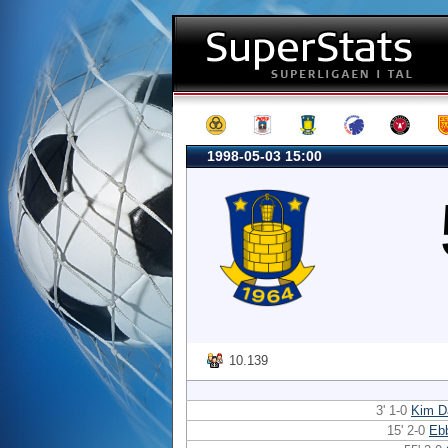
1998-05-03 15:00
10.139
3' 1-0
Kim D
15' 2-0
Eb