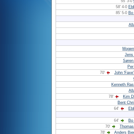
55' 3-0
58' 4-0
Eb
85' 5-0
Bo
Al
Mogen
Jens
Søren
Per
70'
John 'Faxe
Kenneth Ra
Al
78'
Kim D
Bent Chr
64'
Eb
64'
Bo
70'
Thomas 
78'
Anders Bje