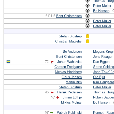
Thomas Thøg
Peter Møller
Bo Hansen
0
61' 1-5
Bent Christensen
Peter Møller
Peter Møller
Stefan Bidstrup
Christian Magleby
Bo Andersen
Mogens Krog
Bent Christensen
Jens Risager
72'
Johan Wahlqvist
Dan Eggen
Carsten Fredgaard
Søren Colding
Nichlas Hindsberg
John 'Faxe' J
Claus Jensen
Ole Bjur
Martin Birn
Kim Daugaard
Stefan Bidstrup
Peter Møller
46'
Henrik Pedersen
Thomas Thøg
46'
Jimmi Lüthje
Ruben Bagger
Miklos Molnar
Bo Hansen
7
46'
Patrick Kuklinski
Kenneth Ras