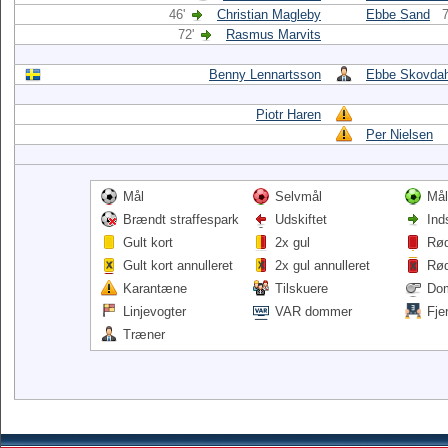
46'
Christian Magleby
Ebbe Sand
7
72'
Rasmus Marvits
Benny Lennartsson
Ebbe Skovdah
Piotr Haren
Per Nielsen
Mål
Selvmål
Mål
Brændt straffespark
Udskiftet
Ind
Gult kort
2x gul
Rød
Gult kort annulleret
2x gul annulleret
Rød
Karantæne
Tilskuere
Do
Linjevogter
VAR dommer
Fje
Træner