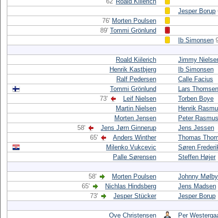
62'
Roald Kiilerich
Jesper Borup
76'
Morten Poulsen
89'
Tommi Grönlund
Ib Simonsen
Roald Kiilerich
Jimmy Nielse
Henrik Kastbjerg
Ib Simonsen
Ralf Pedersen
Calle Facius
Tommi Grönlund
Lars Thomse
73'
Leif Nielsen
Torben Boye
Martin Nielsen
Henrik Rasm
Morten Jensen
Peter Rasmu
58'
Jens Jørn Ginnerup
Jens Jessen
65'
Anders Winther
Thomas Thom
Milenko Vukcevic
Søren Frederi
Palle Sørensen
Steffen Højer
58'
Morten Poulsen
Johnny Mølby
65'
Nichlas Hindsberg
Jens Madsen
73'
Jesper Stücker
Jesper Borup
Ove Christensen
Per Westerga