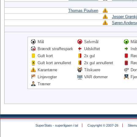
Thomas Poulsen
Jesper Grønk
Søren Anders
Mål
Selvmål
Mål
Brændt straffespark
Udskiftet
Ind
Gult kort
2x gul
Rød
Gult kort annulleret
2x gul annulleret
Rød
Karantæne
Tilskuere
Do
Linjevogter
VAR dommer
Fje
Træner
SuperStats - superligaen i tal
Copyright © 2007-26
Sitem