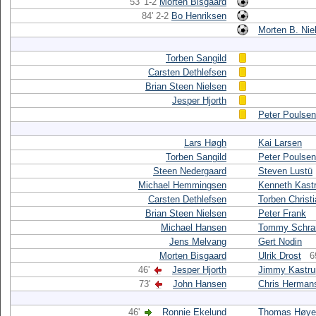
53' 1-2
Morten Bisgaard
84' 2-2
Bo Henriksen
Morten B. Nie
Torben Sangild
Carsten Dethlefsen
Brian Steen Nielsen
Jesper Hjorth
Peter Poulsen
Lars Høgh
Kai Larsen
Torben Sangild
Peter Poulsen
Steen Nedergaard
Steven Lustü
Michael Hemmingsen
Kenneth Kast
Carsten Dethlefsen
Torben Christ
Brian Steen Nielsen
Peter Frank
Michael Hansen
Tommy Schr
Jens Melvang
Gert Nodin
Morten Bisgaard
Ulrik Drost
6
46'
Jesper Hjorth
Jimmy Kastru
73'
John Hansen
Chris Herman
46'
Ronnie Ekelund
Thomas Høye