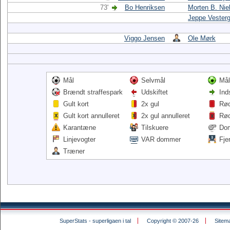
73'
Bo Henriksen
Morten B. Nie
Jeppe Vester
Viggo Jensen
Ole Mørk
Mål
Selvmål
Mål
Brændt straffespark
Udskiftet
Ind
Gult kort
2x gul
Rød
Gult kort annulleret
2x gul annulleret
Rød
Karantæne
Tilskuere
Do
Linjevogter
VAR dommer
Fje
Træner
SuperStats - superligaen i tal
Copyright © 2007-26
Sitem