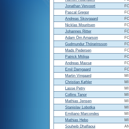
Jonathan Vervoort
F
Pascal Gregor
F
Andreas Skovgaard
F
Nicklas Mouritsen
F
Johannes Ritter
F
Adam Örn Arnarson
F
Gudmundur Thórarinsson
F
Mads Pedersen
F
Patrick Mtiliga
F
Andreas Maxsø
F
Emil Damgaard
F
Martin Vingaard
MI
Christian Køhler
MI
Lasse Petry
MI
Collins Tanor
MI
Mathias Jensen
MI
Stanislav Lobotka
MI
Emiliano Marcondes
MI
Mathias Hebo
MI
Souheib Dhaflaoui
A