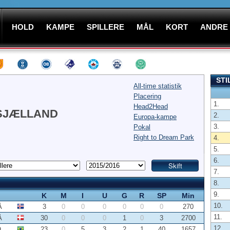
HOLD
KAMPE
SPILLERE
MÅL
KORT
ANDRE
STI
All-time statistik
Placering
1.
Head2Head
SJÆLLAND
2.
Europa-kampe
3.
Pokal
Right to Dream Park
4.
5.
6.
7.
8.
9.
K
M
I
U
G
R
SP
Min
10.
Å
3
0
0
0
0
0
0
270
11.
Å
30
0
0
0
1
0
3
2700
12.
O
23
0
5
3
2
1
40
1657