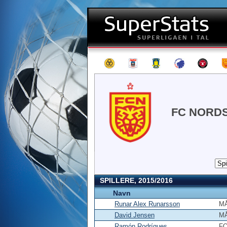
FC NORD
SPILLERE, 2015/2016
Navn
Runar Alex Runarsson
M
David Jensen
M
Ramón Rodrígues
F