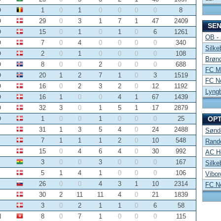
O
1
0
1
0
0
0
0
8
O
29
0
3
1
7
1
47
2409
SE
O
15
0
1
0
1
0
6
1261
OB -
O
7
0
4
0
0
0
0
340
Silke
O
2
0
1
0
0
0
0
108
Brønd
O
8
0
0
2
0
0
0
688
FC Mi
O
20
1
2
7
1
0
3
1519
FC No
O
16
0
2
3
2
0
12
1192
Lyng
O
16
1
0
0
4
1
67
1439
O
32
3
0
1
5
1
17
2879
O
1
0
0
1
0
0
0
25
OP
31
1
3
5
4
0
24
2488
Sønde
7
1
1
1
2
0
10
548
Rand
15
0
4
6
4
0
30
992
AC Ho
3
0
0
3
0
0
0
167
Silke
5
1
4
1
0
0
0
106
Vibor
26
0
0
4
3
1
10
2314
FC No
30
2
11
11
4
0
21
1839
3
0
2
1
1
0
6
58
N
8
0
7
1
0
0
0
115