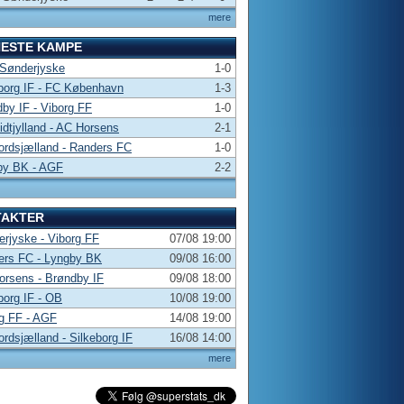
mere
NESTE KAMPE
 Sønderjyske
1-0
borg IF - FC København
1-3
by IF - Viborg FF
1-0
dtjylland - AC Horsens
2-1
rdsjælland - Randers FC
1-0
by BK - AGF
2-2
TAKTER
rjyske - Viborg FF
07/08 19:00
ers FC - Lyngby BK
09/08 16:00
rsens - Brøndby IF
09/08 18:00
borg IF - OB
10/08 19:00
g FF - AGF
14/08 19:00
rdsjælland - Silkeborg IF
16/08 14:00
mere