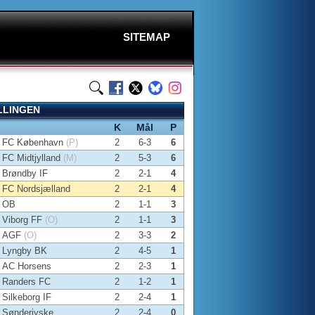
SITEMAP
LLINGEN
K
Mål
P
FC København
(P)
2
6-3
6
FC Midtjylland
(M)
2
5-3
6
Brøndby IF
2
2-1
4
FC Nordsjælland
2
2-1
4
OB
2
1-1
3
Viborg FF
(O)
2
1-1
3
AGF
(O)
2
3-3
2
Lyngby BK
2
4-5
1
AC Horsens
2
2-3
1
Randers FC
2
1-2
1
Silkeborg IF
2
2-4
1
Sønderjyske
2
2-4
0