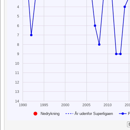
4
5
6
7
8
9
10
11
12
13
14
1990
1995
2000
2005
2010
20
År udenfor Superligaen
Nedrykning
P