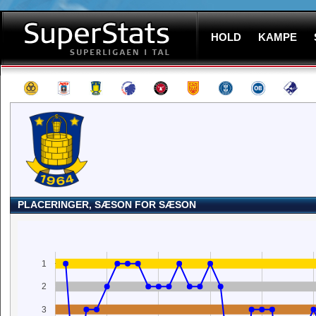
HOLD
KAMPE
PLACERINGER, SÆSON FOR SÆSON
1
2
3