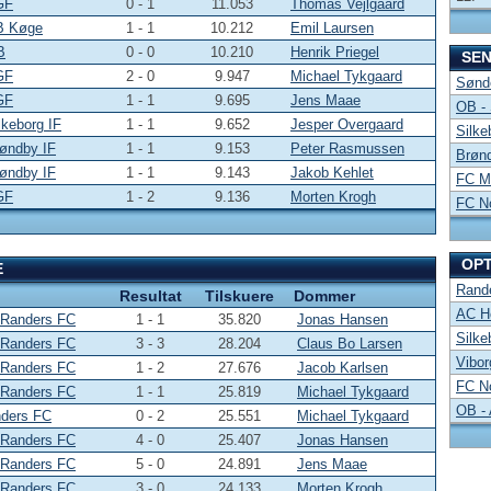
GF
0 - 1
11.053
Thomas Vejlgaard
B Køge
1 - 1
10.212
Emil Laursen
B
0 - 0
10.210
Henrik Priegel
SE
GF
2 - 0
9.947
Michael Tykgaard
Sønde
GF
1 - 1
9.695
Jens Maae
OB -
lkeborg IF
1 - 1
9.652
Jesper Overgaard
Silke
røndby IF
1 - 1
9.153
Peter Rasmussen
Brønd
røndby IF
1 - 1
9.143
Jakob Kehlet
FC Mi
GF
1 - 2
9.136
Morten Krogh
FC No
OP
E
Rand
Resultat
Tilskuere
Dommer
AC Ho
 Randers FC
1 - 1
35.820
Jonas Hansen
Silke
 Randers FC
3 - 3
28.204
Claus Bo Larsen
Vibor
 Randers FC
1 - 2
27.676
Jacob Karlsen
FC No
 Randers FC
1 - 1
25.819
Michael Tykgaard
OB -
nders FC
0 - 2
25.551
Michael Tykgaard
 Randers FC
4 - 0
25.407
Jonas Hansen
 Randers FC
5 - 0
24.891
Jens Maae
 Randers FC
3 - 0
24.133
Morten Krogh