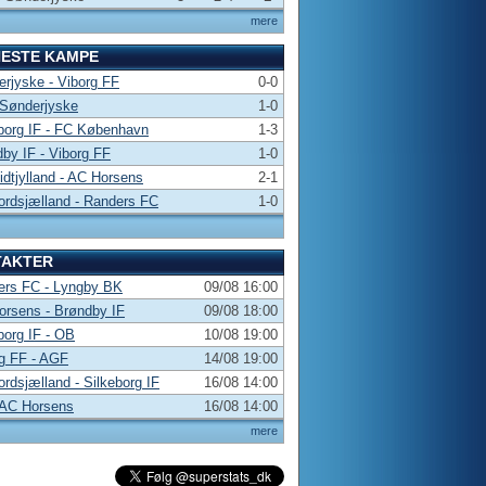
mere
NESTE KAMPE
rjyske - Viborg FF
0-0
 Sønderjyske
1-0
borg IF - FC København
1-3
by IF - Viborg FF
1-0
dtjylland - AC Horsens
2-1
rdsjælland - Randers FC
1-0
TAKTER
ers FC - Lyngby BK
09/08 16:00
rsens - Brøndby IF
09/08 18:00
borg IF - OB
10/08 19:00
g FF - AGF
14/08 19:00
rdsjælland - Silkeborg IF
16/08 14:00
 AC Horsens
16/08 14:00
mere