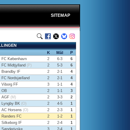
SITEMAP
LLINGEN
K
Mål
P
FC København
2
6-3
6
FC Midtjylland
(P)
2
5-3
6
Brøndby IF
2
2-1
4
FC Nordsjælland
2
2-1
4
Viborg FF
3
1-1
4
OB
2
1-1
3
AGF
(M)
2
3-3
2
Lyngby BK
(O)
2
4-5
1
AC Horsens
(O)
2
2-3
1
Randers FC
2
1-2
1
Silkeborg IF
2
2-4
1
Sønderjyske
3
2-4
1