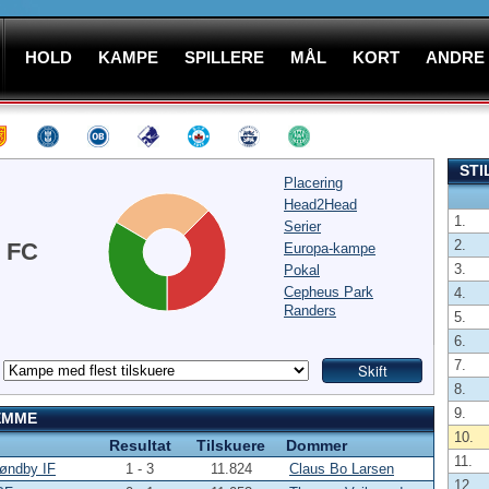
HOLD
KAMPE
SPILLERE
MÅL
KORT
ANDRE
STI
Placering
Head2Head
1.
Serier
2.
 FC
Europa-kampe
3.
Pokal
Cepheus Park
4.
Randers
5.
6.
7.
8.
9.
EMME
10.
Resultat
Tilskuere
Dommer
11.
røndby IF
1 - 3
11.824
Claus Bo Larsen
12.