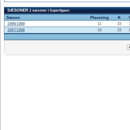
SÆSONER
2 sæsoner i Superligaen
Sæson
Placering
K
1998/1999
11
33
1997/1998
10
33