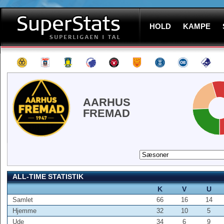
HOLD
KAMPE
AARHUS
FREMAD
ALL-TIME STATISTIK
K
V
U
Samlet
66
16
14
Hjemme
32
10
5
Ude
34
6
9