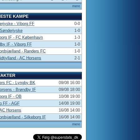
mere
NESTE KAMPE
rjyske - Viborg FF
0-0
 Sønderjyske
1-0
borg IF - FC København
1-3
by IF - Viborg FF
1-0
rdsjælland - Randers FC
1-0
dtjylland - AC Horsens
2-1
TAKTER
ers FC - Lyngby BK
09/08 16:00
rsens - Brøndby IF
09/08 18:00
borg IF - OB
10/08 19:00
g FF - AGF
14/08 19:00
 AC Horsens
16/08 14:00
rdsjælland - Silkeborg IF
16/08 14:00
mere