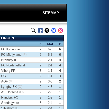
SITEMAP
LLINGEN
K
Mål
P
FC København
2
6-3
6
FC Midtjylland
(P)
2
5-3
6
Brøndby IF
2
2-1
4
FC Nordsjælland
2
2-1
4
Viborg FF
3
1-1
4
OB
2
1-1
3
AGF
(M)
2
3-3
2
Lyngby BK
(O)
2
4-5
1
AC Horsens
(O)
2
2-3
1
Randers FC
2
1-2
1
Sønderjyske
3
2-4
1
Silkeborg IF
2
2-4
1