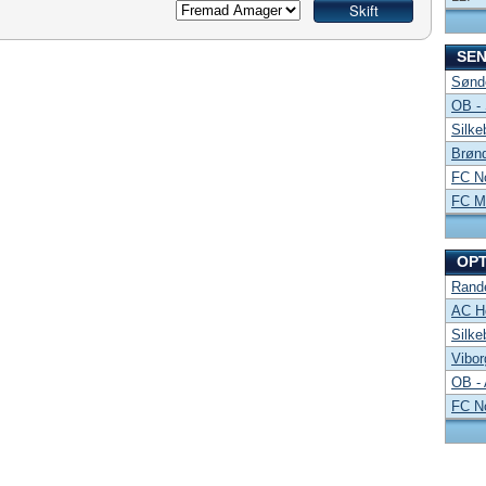
SE
Sønde
OB -
Silke
Brønd
FC No
FC Mi
OP
Rand
AC Ho
Silke
Vibor
OB -
FC No