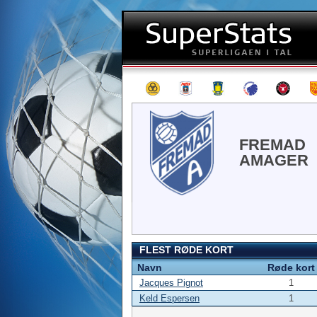
FREMAD
AMAGER
FLEST RØDE KORT
Navn
Røde kort
Jacques Pignot
1
Keld Espersen
1