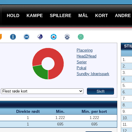
HOLD
KAMPE
SPILLERE
MÅL
KORT
ANDRE
STI
Placering
Head2Head
1.
Serier
2.
Pokal
3.
Sundby Idrætspark
4.
5.
6.
7.
8.
Direkte rødt
Min.
Min. per kort
9.
1
1.222
1.222
10.
1
695
695
11.
12.