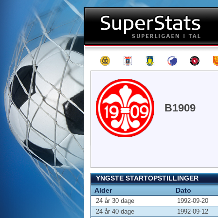
B1909
YNGSTE STARTOPSTILLINGER
Alder
Dato
24 år 30 dage
1992-09-20
24 år 40 dage
1992-09-12