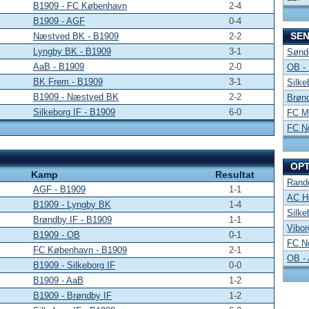
B1909 - FC København
2-4
B1909 - AGF
0-4
SE
Næstved BK - B1909
2-2
Lyngby BK - B1909
3-1
Sønde
AaB - B1909
2-0
OB -
BK Frem - B1909
3-1
Silke
B1909 - Næstved BK
2-2
Brønd
Silkeborg IF - B1909
6-0
FC Mi
FC No
OP
Kamp
Resultat
Rand
AGF - B1909
1-1
AC Ho
B1909 - Lyngby BK
1-4
Silke
Brøndby IF - B1909
1-1
Vibor
B1909 - OB
0-1
FC No
FC København - B1909
2-1
OB -
B1909 - Silkeborg IF
0-0
B1909 - AaB
1-2
B1909 - Brøndby IF
1-2