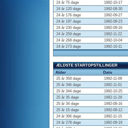
24 år 75 dage
1992-10-17
24 år 120 dage
1992-08-30
24 år 176 dage
1992-09-27
24 år 197 dage
1992-08-23
24 år 230 dage
1992-09-16
24 år 259 dage
1992-11-22
24 år 268 dage
1992-10-04
24 år 273 dage
1992-10-11
ÆLDSTE STARTOPSTILLINGER
Alder
Dato
25 år 358 dage
1992-11-08
25 år 346 dage
1992-11-01
25 år 344 dage
1992-10-25
25 år 35 dage
1992-11-29
25 år 34 dage
1992-08-16
25 år 15 dage
1992-08-12
24 år 306 dage
1992-11-15
24 år 278 dage
1992-08-19