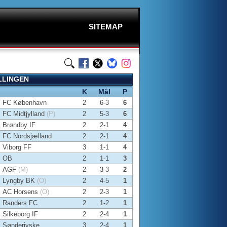
SITEMAP
LLINGEN
K
Mål
P
FC København
2
6-3
6
FC Midtjylland
(P)
2
5-3
6
Brøndby IF
2
2-1
4
FC Nordsjælland
2
2-1
4
Viborg FF
3
1-1
4
OB
2
1-1
3
AGF
(M)
2
3-3
2
Lyngby BK
(O)
2
4-5
1
AC Horsens
(O)
2
2-3
1
Randers FC
2
1-2
1
Silkeborg IF
2
2-4
1
Sønderjyske
3
2-4
1