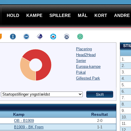
HOLD
KAMPE
SPILLERE
MÅL
KORT
ANDRE
STI
Placering
Head2Head
1.
Serier
2.
Europa-kampe
3.
Pokal
Gillested Park
4.
5.
6.
7.
8.
9.
Kamp
Resultat
10.
OB - B1909
2-0
11.
B1909 - BK Frem
1-1
12.