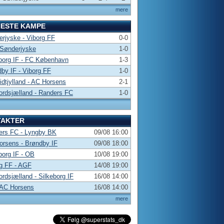
mere
NESTE KAMPE
rjyske - Viborg FF
0-0
 Sønderjyske
1-0
borg IF - FC København
1-3
by IF - Viborg FF
1-0
dtjylland - AC Horsens
2-1
rdsjælland - Randers FC
1-0
TAKTER
ers FC - Lyngby BK
09/08 16:00
rsens - Brøndby IF
09/08 18:00
borg IF - OB
10/08 19:00
g FF - AGF
14/08 19:00
rdsjælland - Silkeborg IF
16/08 14:00
 AC Horsens
16/08 14:00
mere