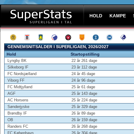
HOLD
KAMPE
GENNEMSNITSALDER I SUPERLIGAEN, 2026/2027
Hold
Startopstilling
Lyngby BK
22 år 261 dage
Silkeborg IF
23 år 112 dage
FC Nordsjælland
24 år 45 dage
Viborg FF
24 år 96 dage
FC Midtjylland
25 år 61 dage
AGF
25 år 143 dage
AC Horsens
25 år 224 dage
Sønderjyske
25 år 329 dage
Brøndby IF
26 år 89 dage
OB
26 år 159 dage
Randers FC
26 år 268 dage
FC København
26 år 304 dage