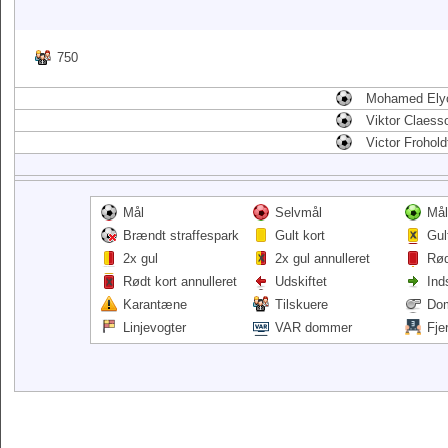
750
Mohamed Ely
Viktor Claess
Victor Frohold
Mål
Selvmål
Mål
Brændt straffespark
Gult kort
Gul
2x gul
2x gul annulleret
Rød
Rødt kort annulleret
Udskiftet
Ind
Karantæne
Tilskuere
Do
Linjevogter
VAR dommer
Fje