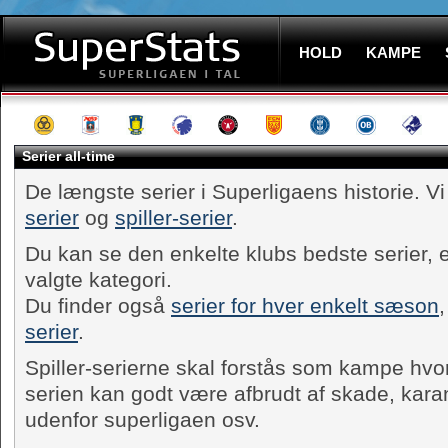
HOLD
KAMPE
Serier all-time
De længste serier i Superligaens historie. 
serier
og
spiller-serier
.
Du kan se den enkelte klubs bedste serier, e
valgte kategori.
Du finder også
serier for hver enkelt sæson
,
serier
.
Spiller-serierne skal forstås som kampe hvor
serien kan godt være afbrudt af skade, karan
udenfor superligaen osv.