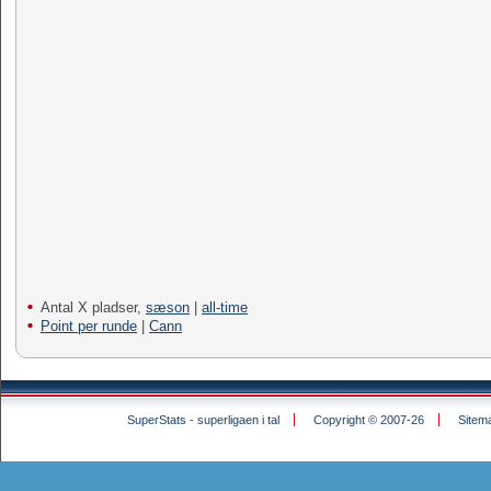
Antal X pladser,
sæson
|
all-time
Point per runde
|
Cann
SuperStats - superligaen i tal
Copyright © 2007-26
Sitem