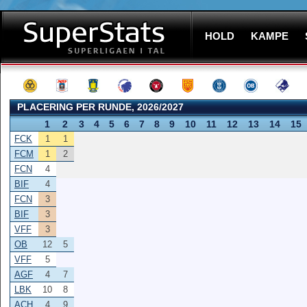
HOLD
KAMPE
PLACERING PER RUNDE, 2026/2027
1
2
3
4
5
6
7
8
9
10
11
12
13
14
15
FCK
1
1
FCM
1
2
FCN
4
BIF
4
FCN
3
BIF
3
VFF
3
OB
12
5
VFF
5
AGF
4
7
LBK
10
8
ACH
4
9