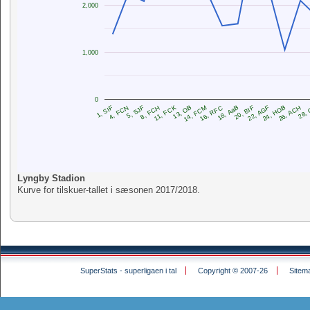
2,000
1,000
0
14, FCM
16, RFC
18, AaB
1, SIF
20, BIF
4, FCN
22, AGF
5, SJF
24, HOB
8, FCH
26, ACH
11, FCK
28,
13, OB
Lyngby Stadion
Kurve for tilskuer-tallet i sæsonen 2017/2018.
SuperStats - superligaen i tal
Copyright © 2007-26
Sitem