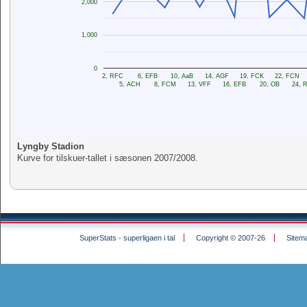
2,000
1,000
0
2, RFC
6, EFB
10, AaB
14, AGF
19, FCK
22, FCN
5, ACH
8, FCM
13, VFF
16, EFB
20, OB
24, 
Lyngby Stadion
Kurve for tilskuer-tallet i sæsonen 2007/2008.
SuperStats - superligaen i tal
Copyright © 2007-26
Sitem