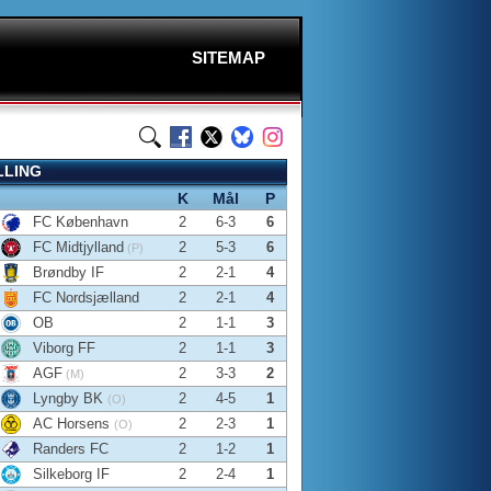
SITEMAP
LLING
K
Mål
P
FC København
2
6-3
6
FC Midtjylland
2
5-3
6
(P)
Brøndby IF
2
2-1
4
FC Nordsjælland
2
2-1
4
OB
2
1-1
3
Viborg FF
2
1-1
3
AGF
2
3-3
2
(M)
Lyngby BK
2
4-5
1
(O)
AC Horsens
2
2-3
1
(O)
Randers FC
2
1-2
1
Silkeborg IF
2
2-4
1