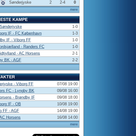
Sønderjyske
2
2-4
0
mere
NESTE KAMPE
 Sønderjyske
1-0
borg IF - FC København
1-3
by IF - Viborg FF
1-0
rdsjælland - Randers FC
1-0
dtjylland - AC Horsens
2-1
by BK - AGF
2-2
TAKTER
rjyske - Viborg FF
07/08 19:00
ers FC - Lyngby BK
09/08 16:00
rsens - Brøndby IF
09/08 18:00
borg IF - OB
10/08 19:00
g FF - AGF
14/08 19:00
 AC Horsens
16/08 14:00
mere