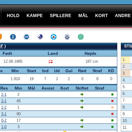
HOLD
KAMPE
SPILLERE
MÅL
KORT
ANDRE
GF
)
STI
Født
Land
Højde
1.
12.09.1985
187 cm
2.
pe
Min
Start
Ind
Ud
Gul
Rød
Straf
KD
3.
1.810
19
7
1
2
0
8
0
4.
5.
Res
Min
Mål
Assist
Kort
Skiftet
Straf
6.
2-1
2
7.
2-1
45
8.
2-2
1
3-1
90
9.
0-2
17
10.
1-0
3
11.