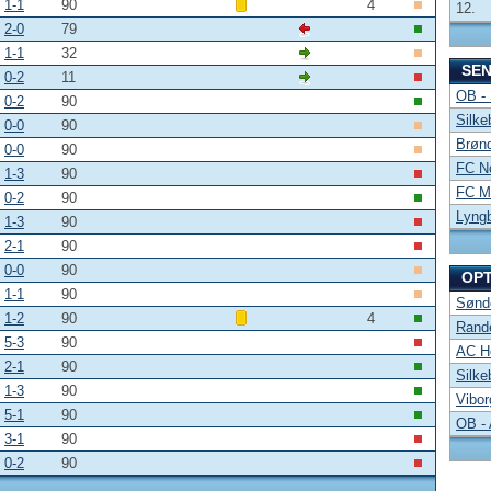
1-1
90
4
12.
2-0
79
1-1
32
SE
0-2
11
OB -
0-2
90
Silke
0-0
90
Brønd
0-0
90
FC No
1-3
90
FC Mi
0-2
90
Lyng
1-3
90
2-1
90
0-0
90
OP
1-1
90
Sønde
1-2
90
4
Rand
5-3
90
AC Ho
2-1
90
Silke
1-3
90
Vibor
5-1
90
OB -
3-1
90
0-2
90