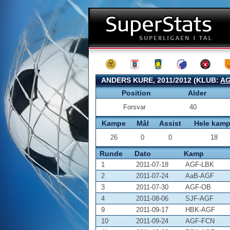
ANDERS KURE, 2011/2012 (KLUB:
A
Position
Alder
Forsvar
40
Kampe
Mål
Assist
Hele kam
26
0
0
18
Runde
Dato
Kamp
1
2011-07-18
AGF-LBK
2
2011-07-24
AaB-AGF
3
2011-07-30
AGF-OB
4
2011-08-06
SJF-AGF
9
2011-09-17
HBK-AGF
10
2011-09-24
AGF-FCN