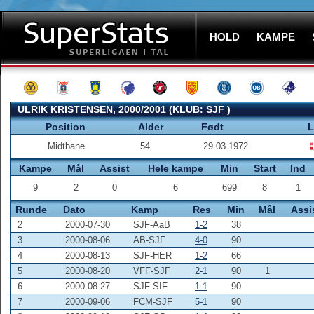
HOLD
KAMPE
ULRIK KRISTENSEN, 2000/2001 (KLUB:
SJF
)
Position
Alder
Født
L
Midtbane
54
29.03.1972
Kampe
Mål
Assist
Hele kampe
Min
Start
Ind
9
2
0
6
699
8
1
Runde
Dato
Kamp
Res
Min
Mål
Assi
2
2000-07-30
SJF-AaB
1-2
38
3
2000-08-06
AB-SJF
4-0
90
4
2000-08-13
SJF-HER
1-2
66
5
2000-08-20
VFF-SJF
2-1
90
1
6
2000-08-27
SJF-SIF
1-1
90
7
2000-09-06
FCM-SJF
5-1
90