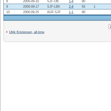
8
2000-09-10
SJF-OB
1-4
90
9
2000-09-17
SJF-LBK
2-4
55
1
10
2000-09-25
AGF-SJF
1-1
90
Ulrik Kristensen, all-time