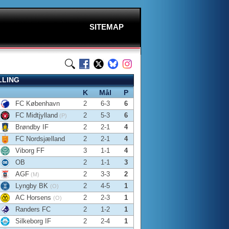
SITEMAP
LLING
K
Mål
P
FC København
2
6-3
6
FC Midtjylland
2
5-3
6
(P)
Brøndby IF
2
2-1
4
FC Nordsjælland
2
2-1
4
Viborg FF
3
1-1
4
OB
2
1-1
3
AGF
2
3-3
2
(M)
Lyngby BK
2
4-5
1
(O)
AC Horsens
2
2-3
1
(O)
Randers FC
2
1-2
1
Silkeborg IF
2
2-4
1