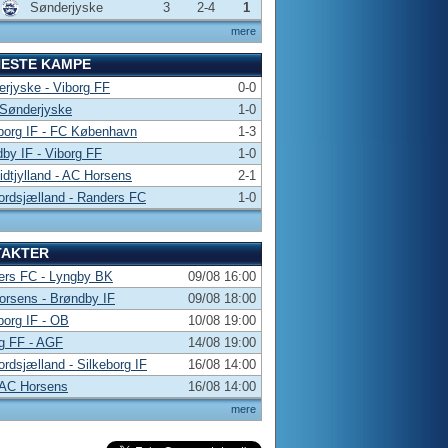
Sønderjyske
3
2-4
1
mere
NESTE KAMPE
rjyske - Viborg FF
0-0
 Sønderjyske
1-0
borg IF - FC København
1-3
by IF - Viborg FF
1-0
dtjylland - AC Horsens
2-1
rdsjælland - Randers FC
1-0
TAKTER
ers FC - Lyngby BK
09/08 16:00
rsens - Brøndby IF
09/08 18:00
borg IF - OB
10/08 19:00
g FF - AGF
14/08 19:00
rdsjælland - Silkeborg IF
16/08 14:00
 AC Horsens
16/08 14:00
mere