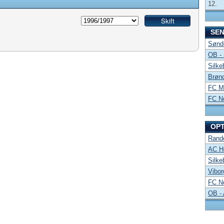
12.
SE
Sønde
OB -
Silke
Brønd
FC Mi
FC No
OP
Rand
AC Ho
Silke
Vibor
FC No
OB -