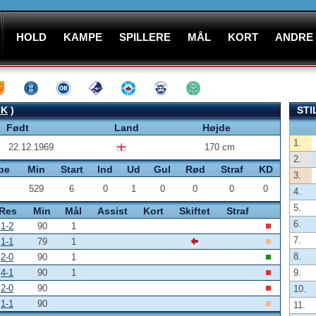
HOLD
KAMPE
SPILLERE
MÅL
KORT
ANDRE
CK
)
STI
Født
Land
Højde
1.
22.12.1969
170 cm
2.
pe
Min
Start
Ind
Ud
Gul
Rød
Straf
KD
3.
529
6
0
1
0
0
0
0
4.
5.
Res
Min
Mål
Assist
Kort
Skiftet
Straf
6.
1-2
90
1
7.
1-1
79
1
8.
2-0
90
1
4-1
90
1
9.
2-0
90
10.
1-1
90
11.