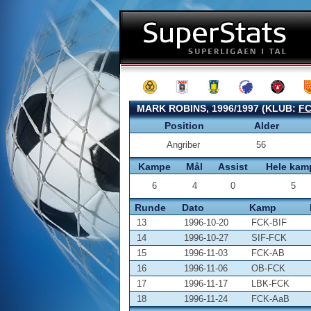
MARK ROBINS, 1996/1997 (KLUB:
F
Position
Alder
Angriber
56
Kampe
Mål
Assist
Hele kam
6
4
0
5
Runde
Dato
Kamp
13
1996-10-20
FCK-BIF
14
1996-10-27
SIF-FCK
15
1996-11-03
FCK-AB
16
1996-11-06
OB-FCK
17
1996-11-17
LBK-FCK
18
1996-11-24
FCK-AaB