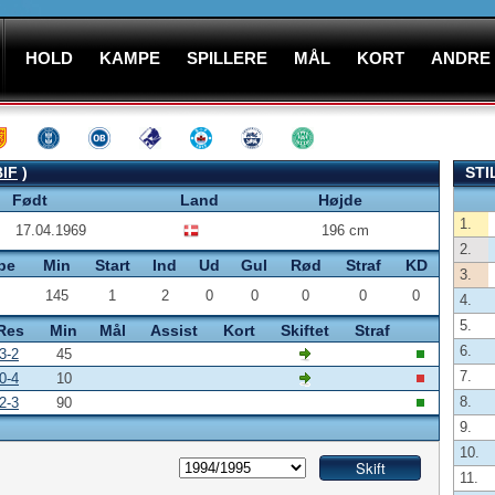
HOLD
KAMPE
SPILLERE
MÅL
KORT
ANDRE
BIF
)
STI
Født
Land
Højde
1.
17.04.1969
196 cm
2.
pe
Min
Start
Ind
Ud
Gul
Rød
Straf
KD
3.
145
1
2
0
0
0
0
0
4.
5.
Res
Min
Mål
Assist
Kort
Skiftet
Straf
6.
3-2
45
7.
0-4
10
8.
2-3
90
9.
10.
11.