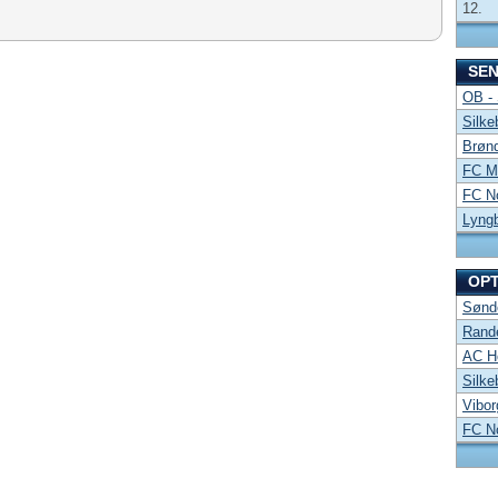
12.
SE
OB -
Silke
Brønd
FC Mi
FC No
Lyng
OP
Sønde
Rand
AC Ho
Silke
Vibor
FC No