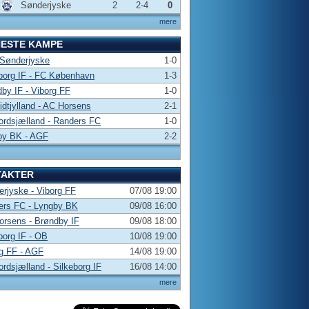
Sønderjyske
2
2-4
0
mere
NESTE KAMPE
 Sønderjyske
1-0
borg IF - FC København
1-3
by IF - Viborg FF
1-0
dtjylland - AC Horsens
2-1
rdsjælland - Randers FC
1-0
by BK - AGF
2-2
TAKTER
rjyske - Viborg FF
07/08 19:00
ers FC - Lyngby BK
09/08 16:00
rsens - Brøndby IF
09/08 18:00
borg IF - OB
10/08 19:00
g FF - AGF
14/08 19:00
rdsjælland - Silkeborg IF
16/08 14:00
mere