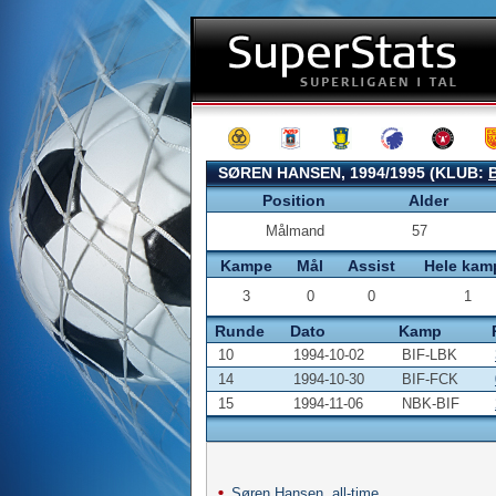
SØREN HANSEN, 1994/1995 (KLUB:
Position
Alder
Målmand
57
Kampe
Mål
Assist
Hele kam
3
0
0
1
Runde
Dato
Kamp
10
1994-10-02
BIF-LBK
14
1994-10-30
BIF-FCK
15
1994-11-06
NBK-BIF
Søren Hansen, all-time