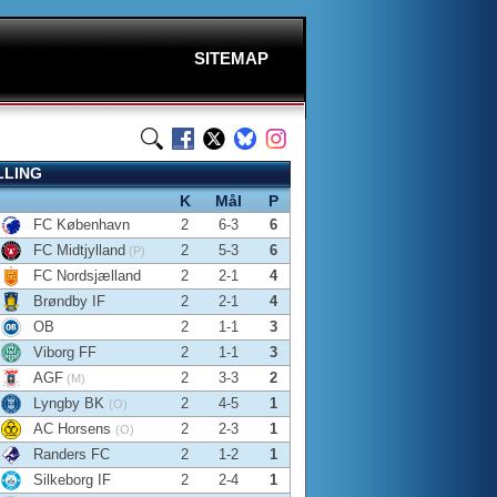
SITEMAP
LLING
K
Mål
P
FC København
2
6-3
6
FC Midtjylland
2
5-3
6
(P)
FC Nordsjælland
2
2-1
4
Brøndby IF
2
2-1
4
OB
2
1-1
3
Viborg FF
2
1-1
3
AGF
2
3-3
2
(M)
Lyngby BK
2
4-5
1
(O)
AC Horsens
2
2-3
1
(O)
Randers FC
2
1-2
1
Silkeborg IF
2
2-4
1