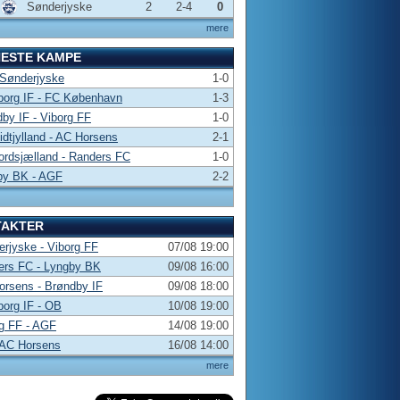
Sønderjyske
2
2-4
0
mere
NESTE KAMPE
 Sønderjyske
1-0
borg IF - FC København
1-3
by IF - Viborg FF
1-0
dtjylland - AC Horsens
2-1
rdsjælland - Randers FC
1-0
by BK - AGF
2-2
TAKTER
rjyske - Viborg FF
07/08 19:00
ers FC - Lyngby BK
09/08 16:00
rsens - Brøndby IF
09/08 18:00
borg IF - OB
10/08 19:00
g FF - AGF
14/08 19:00
 AC Horsens
16/08 14:00
mere