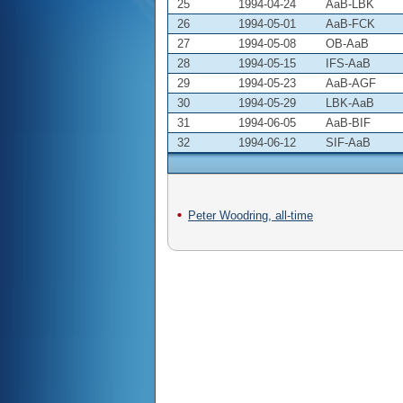
25
1994-04-24
AaB-LBK
26
1994-05-01
AaB-FCK
27
1994-05-08
OB-AaB
28
1994-05-15
IFS-AaB
29
1994-05-23
AaB-AGF
30
1994-05-29
LBK-AaB
31
1994-06-05
AaB-BIF
32
1994-06-12
SIF-AaB
Peter Woodring, all-time