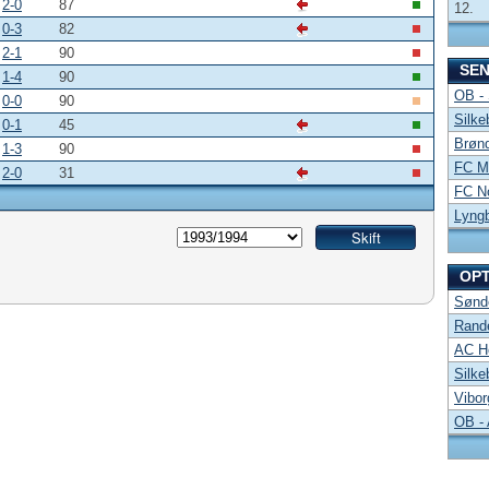
2-0
87
12.
0-3
82
2-1
90
SE
1-4
90
OB -
0-0
90
Silke
0-1
45
Brønd
1-3
90
FC Mi
2-0
31
FC No
Lyng
OP
Sønde
Rand
AC Ho
Silke
Vibor
OB -