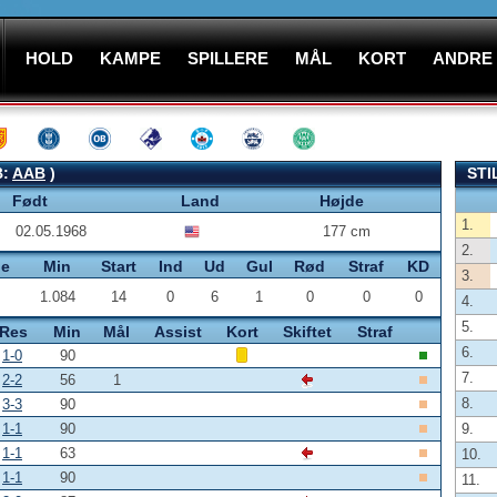
HOLD
KAMPE
SPILLERE
MÅL
KORT
ANDRE
B:
AAB
)
STI
Født
Land
Højde
1.
02.05.1968
177 cm
2.
pe
Min
Start
Ind
Ud
Gul
Rød
Straf
KD
3.
1.084
14
0
6
1
0
0
0
4.
5.
Res
Min
Mål
Assist
Kort
Skiftet
Straf
6.
1-0
90
7.
2-2
56
1
8.
3-3
90
1-1
90
9.
1-1
63
10.
1-1
90
11.