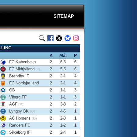
SITEMAP
LLING
K
Mål
P
FC København
2
6-3
6
FC Midtjylland
2
5-3
6
(P)
Brøndby IF
2
2-1
4
FC Nordsjælland
2
2-1
4
OB
2
1-1
3
Viborg FF
2
1-1
3
AGF
2
3-3
2
(M)
Lyngby BK
2
4-5
1
(O)
AC Horsens
2
2-3
1
(O)
Randers FC
2
1-2
1
Silkeborg IF
2
2-4
1