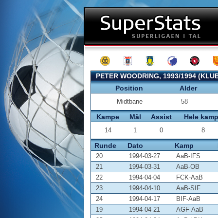
PETER WOODRING, 1993/1994 (KLU
Position
Alder
Midtbane
58
Kampe
Mål
Assist
Hele kam
14
1
0
8
Runde
Dato
Kamp
20
1994-03-27
AaB-IFS
21
1994-03-31
AaB-OB
22
1994-04-04
FCK-AaB
23
1994-04-10
AaB-SIF
24
1994-04-17
BIF-AaB
19
1994-04-21
AGF-AaB