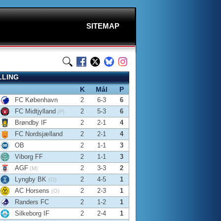
SITEMAP
LLING
K
Mål
P
FC København
2
6-3
6
FC Midtjylland
2
5-3
6
(P)
Brøndby IF
2
2-1
4
FC Nordsjælland
2
2-1
4
OB
2
1-1
3
Viborg FF
2
1-1
3
AGF
2
3-3
2
(M)
Lyngby BK
2
4-5
1
(O)
AC Horsens
2
2-3
1
(O)
Randers FC
2
1-2
1
Silkeborg IF
2
2-4
1