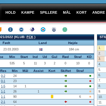
HOLD
KAMPE
SPILLERE
MÅL
KORT
ANDRE
21/2022 (KLUB:
FCK
)
STI
Født
Land
Højde
1.
23.03.2003
184 cm
2.
pe
Min
Start
Ind
Ud
Gul
Rød
Straf
KD
3.
535
5
11
3
2
0
10
0
4.
5.
Res
Min
Mål
Assist
Kort
Skiftet
Straf
6.
0-2
24
7.
0-1
23
8.
1-5
14
1
1-1
26
1
9.
1-1
90
6
10.
2-1
64
11.