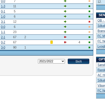
0-0
7
12.
1-3
11
0-1
5
SE
1-0
6
OB -
3-1
12
Silke
0-0
6
Brønd
1-1
23
FC Mi
2-1
67
2
FC No
0-2
67
4
Lyng
3-0
90
1
OP
Sønde
Rand
AC Ho
Silke
Vibor
FC No