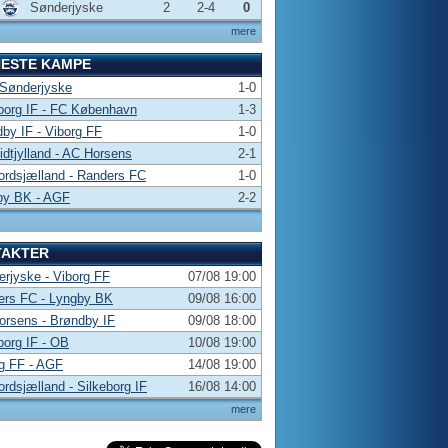
Sønderjyske
2
2-4
0
mere
NESTE KAMPE
 Sønderjyske
1-0
borg IF - FC København
1-3
by IF - Viborg FF
1-0
dtjylland - AC Horsens
2-1
rdsjælland - Randers FC
1-0
by BK - AGF
2-2
TAKTER
rjyske - Viborg FF
07/08 19:00
ers FC - Lyngby BK
09/08 16:00
rsens - Brøndby IF
09/08 18:00
borg IF - OB
10/08 19:00
g FF - AGF
14/08 19:00
rdsjælland - Silkeborg IF
16/08 14:00
mere