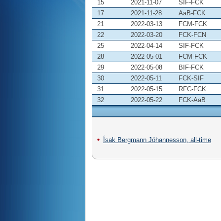
15
2021-11-07
SIF-FCK
17
2021-11-28
AaB-FCK
21
2022-03-13
FCM-FCK
22
2022-03-20
FCK-FCN
25
2022-04-14
SIF-FCK
28
2022-05-01
FCM-FCK
29
2022-05-08
BIF-FCK
30
2022-05-11
FCK-SIF
31
2022-05-15
RFC-FCK
32
2022-05-22
FCK-AaB
Ísak Bergmann Jóhannesson, all-time