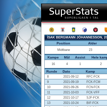
ÍSAK BERGMANN JÓHANNESSON, 20
Position
Alder
Midtbane
23
Kampe
Mål
Assist
Hele kam
16
4
1
2
Runde
Dato
Kamp
8
2021-09-12
RFC-FCK
9
2021-09-19
FCK-FCM
10
2021-09-26
FCN-FCK
11
2021-10-03
FCK-VFF
12
2021-10-17
SJF-FCK
13
2021-10-24
BIF-FCK