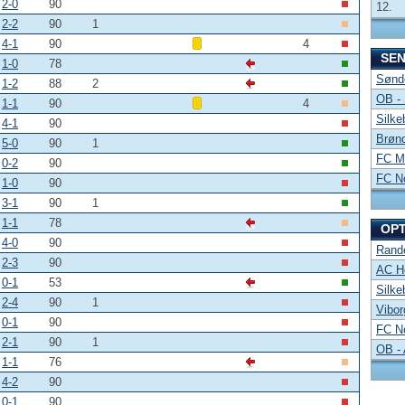
2-0
90
12.
2-2
90
1
4-1
90
4
SE
1-0
78
Sønde
1-2
88
2
OB -
1-1
90
4
Silke
4-1
90
Brønd
5-0
90
1
FC Mi
0-2
90
FC No
1-0
90
3-1
90
1
1-1
78
OP
4-0
90
Rand
2-3
90
AC Ho
0-1
53
Silke
2-4
90
1
Vibor
0-1
90
FC No
2-1
90
1
OB -
1-1
76
4-2
90
0-1
90