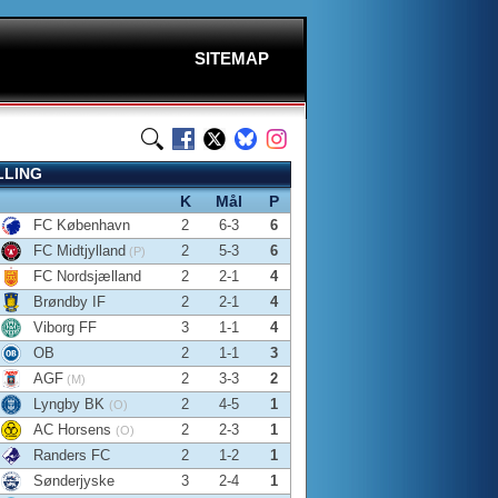
SITEMAP
LLING
K
Mål
P
FC København
2
6-3
6
FC Midtjylland
2
5-3
6
(P)
FC Nordsjælland
2
2-1
4
Brøndby IF
2
2-1
4
Viborg FF
3
1-1
4
OB
2
1-1
3
AGF
2
3-3
2
(M)
Lyngby BK
2
4-5
1
(O)
AC Horsens
2
2-3
1
(O)
Randers FC
2
1-2
1
Sønderjyske
3
2-4
1