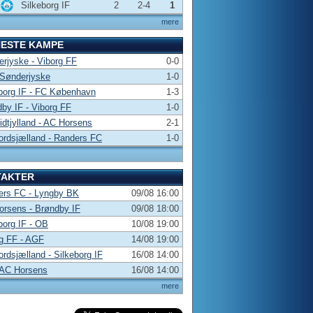
Silkeborg IF
2
2-4
1
mere
NESTE KAMPE
rjyske - Viborg FF
0-0
 Sønderjyske
1-0
borg IF - FC København
1-3
by IF - Viborg FF
1-0
dtjylland - AC Horsens
2-1
rdsjælland - Randers FC
1-0
TAKTER
ers FC - Lyngby BK
09/08 16:00
rsens - Brøndby IF
09/08 18:00
borg IF - OB
10/08 19:00
g FF - AGF
14/08 19:00
rdsjælland - Silkeborg IF
16/08 14:00
 AC Horsens
16/08 14:00
mere