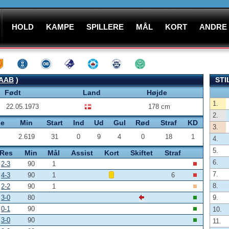
HOLD
KAMPE
SPILLERE
MÅL
KORT
ANDRE
AAB
)
STI
Født
Land
Højde
1.
22.05.1973
178 cm
2.
pe
Min
Start
Ind
Ud
Gul
Rød
Straf
KD
3.
2.619
31
0
9
4
0
18
1
4.
5.
Res
Min
Mål
Assist
Kort
Skiftet
Straf
6.
2-3
90
1
7.
4-3
90
1
6
8.
2-2
90
1
3-0
80
9.
0-1
90
10.
3-0
90
11.