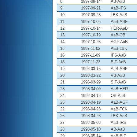
8
1997-09-14
AB-AaB
9
1997-09-21
AaB-IFS
10
1997-09-28
LBK-AaB
11
1997-10-05
AaB-AHF
12
1997-10-14
HER-AaB
13
1997-10-19
AaB-OB
14
1997-10-26
AGF-AaB
15
1997-11-02
AaB-LBK
16
1997-11-09
IFS-AaB
18
1997-11-23
BIF-AaB
19
1998-03-15
AaB-AHF
20
1998-03-22
VB-AaB
21
1998-03-29
SIF-AaB
23
1998-04-09
AaB-HER
24
1998-04-13
OB-AaB
25
1998-04-19
AaB-AGF
22
1998-04-23
AaB-FCK
26
1998-04-26
LBK-AaB
27
1998-05-03
AaB-IFS
28
1998-05-10
AB-AaB
29
1998-05-14
AaB-BIF