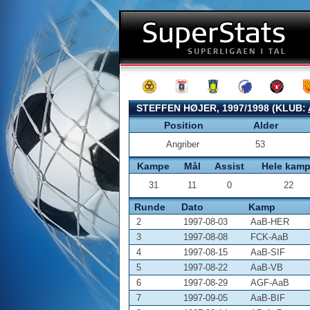
STEFFEN HØJER, 1997/1998 (KLUB:
Position
Alder
Angriber
53
Kampe
Mål
Assist
Hele kam
31
11
0
22
Runde
Dato
Kamp
2
1997-08-03
AaB-HER
3
1997-08-08
FCK-AaB
4
1997-08-15
AaB-SIF
5
1997-08-22
AaB-VB
6
1997-08-29
AGF-AaB
7
1997-09-05
AaB-BIF