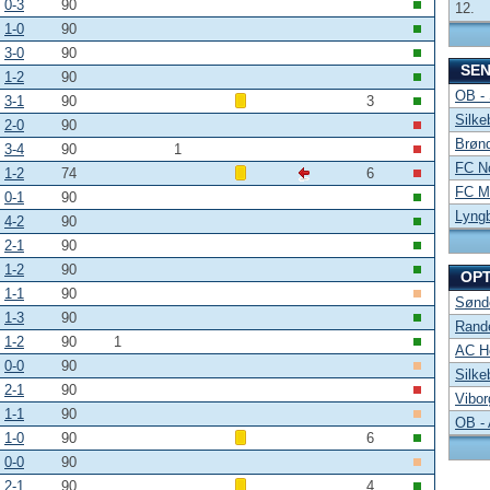
0-3
90
12.
1-0
90
3-0
90
SE
1-2
90
OB -
3-1
90
3
Silke
2-0
90
Brønd
3-4
90
1
FC No
1-2
74
6
FC Mi
0-1
90
Lyng
4-2
90
2-1
90
1-2
90
OP
1-1
90
Sønde
1-3
90
Rand
1-2
90
1
AC Ho
0-0
90
Silke
2-1
90
Vibor
1-1
90
OB -
1-0
90
6
0-0
90
2-1
90
4