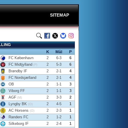
SITEMAP
LLING
K
Mål
P
FC København
2
6-3
6
FC Midtjylland
2
5-3
6
(P)
Brøndby IF
2
2-1
4
FC Nordsjælland
2
2-1
4
OB
2
1-1
3
Viborg FF
2
1-1
3
AGF
2
3-3
2
(M)
Lyngby BK
2
4-5
1
(O)
AC Horsens
2
2-3
1
(O)
Randers FC
2
1-2
1
Silkeborg IF
2
2-4
1