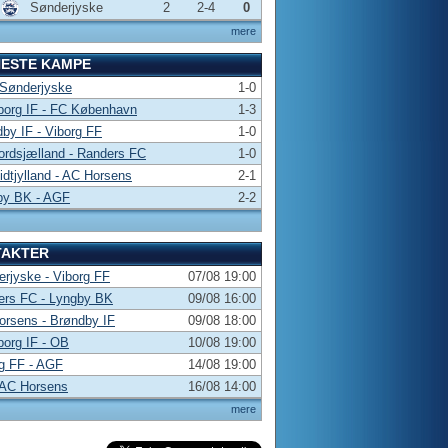
Sønderjyske
2
2-4
0
mere
NESTE KAMPE
 Sønderjyske
1-0
borg IF - FC København
1-3
by IF - Viborg FF
1-0
rdsjælland - Randers FC
1-0
dtjylland - AC Horsens
2-1
by BK - AGF
2-2
TAKTER
rjyske - Viborg FF
07/08 19:00
ers FC - Lyngby BK
09/08 16:00
rsens - Brøndby IF
09/08 18:00
borg IF - OB
10/08 19:00
g FF - AGF
14/08 19:00
 AC Horsens
16/08 14:00
mere