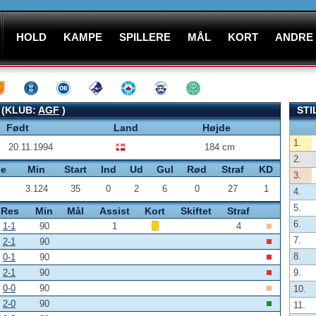
HOLD
KAMPE
SPILLERE
MÅL
KORT
ANDRE
 (KLUB:
AGF
)
STI
Født
Land
Højde
1.
20.11.1994
184 cm
2.
pe
Min
Start
Ind
Ud
Gul
Rød
Straf
KD
3.
3.124
35
0
2
6
0
27
1
4.
5.
Res
Min
Mål
Assist
Kort
Skiftet
Straf
6.
1-1
90
1
4
7.
2-1
90
8.
0-1
90
2-1
90
9.
0-0
90
10.
2-0
90
11.