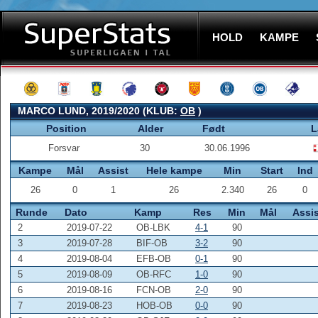
HOLD
KAMPE
MARCO LUND, 2019/2020 (KLUB:
OB
)
Position
Alder
Født
L
Forsvar
30
30.06.1996
Kampe
Mål
Assist
Hele kampe
Min
Start
Ind
26
0
1
26
2.340
26
0
Runde
Dato
Kamp
Res
Min
Mål
Assis
2
2019-07-22
OB-LBK
4-1
90
3
2019-07-28
BIF-OB
3-2
90
4
2019-08-04
EFB-OB
0-1
90
5
2019-08-09
OB-RFC
1-0
90
6
2019-08-16
FCN-OB
2-0
90
7
2019-08-23
HOB-OB
0-0
90