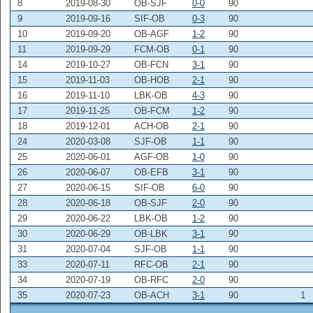
8
2019-08-30
OB-SJF
0-0
90
9
2019-09-16
SIF-OB
0-3
90
10
2019-09-20
OB-AGF
1-2
90
11
2019-09-29
FCM-OB
0-1
90
14
2019-10-27
OB-FCN
3-1
90
15
2019-11-03
OB-HOB
2-1
90
16
2019-11-10
LBK-OB
4-3
90
17
2019-11-25
OB-FCM
1-2
90
18
2019-12-01
ACH-OB
2-1
90
24
2020-03-08
SJF-OB
1-1
90
25
2020-06-01
AGF-OB
1-0
90
26
2020-06-07
OB-EFB
3-1
90
27
2020-06-15
SIF-OB
6-0
90
28
2020-06-18
OB-SJF
2-0
90
29
2020-06-22
LBK-OB
1-2
90
30
2020-06-29
OB-LBK
3-1
90
31
2020-07-04
SJF-OB
1-1
90
33
2020-07-11
RFC-OB
2-1
90
34
2020-07-19
OB-RFC
2-0
90
35
2020-07-23
OB-ACH
3-1
90
1